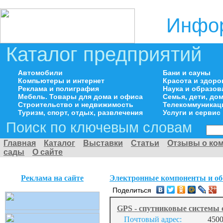
Инфор
Каталог предприятий
Автомобили
Бани и сауны
Компьютеры и интернет
Красота и здоро
Реклама и полиграфия
Наука и образов
Мебель. Товары для дома и офиса
Семья, дети, д
Строительство и недвижимость
Телекоммуникац
Туризм, спорт, отдых, развлечения
Услуги и сервис
Поиск по ключевым словам
Главная
Каталог
Выставки
Статьи
Отзывы о ко
сады
О сайте
Реклама на сайте
Электронные компоненты и об
Поделиться
GPS - спутниковые системы
Почтовый адрес:
4500