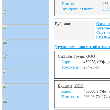
Телефон:
275-
Электронная почта:
7525
Рубрики:
Охранн
Автомо
Спутни
Связь –
Другие компании в этой отрасл
СиЭсБи-Групп, ООО
Адрес:
450078, г.Уфа, 
Телефоны:
264-95-67
Булгар+, ООО
Адрес:
450006, г.Уфа, 
Телефоны:
266-03-70, 274-