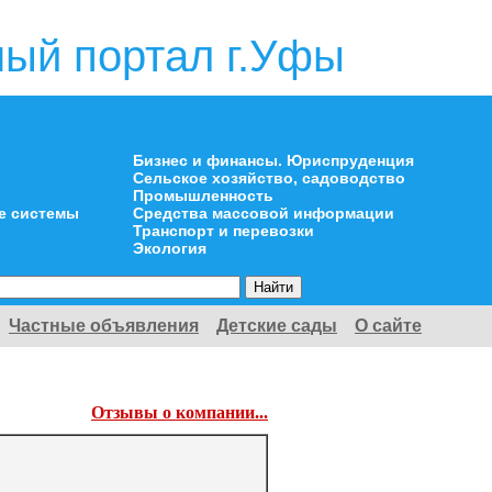
ый портал г.Уфы
Бизнес и финансы. Юриспруденция
Сельское хозяйство, садоводство
Промышленность
е системы
Средства массовой информации
Транспорт и перевозки
Экология
Частные объявления
Детские сады
О сайте
Отзывы о компании...