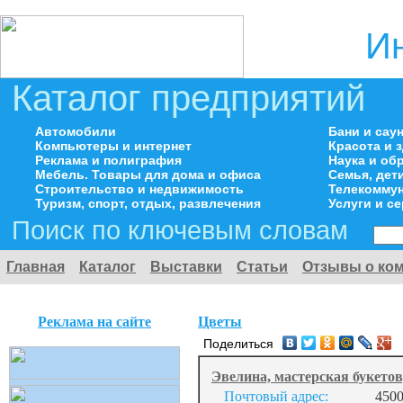
И
Каталог предприятий
Автомобили
Бани и сау
Компьютеры и интернет
Красота и 
Реклама и полиграфия
Наука и об
Мебель. Товары для дома и офиса
Семья, дет
Строительство и недвижимость
Телекоммун
Туризм, спорт, отдых, развлечения
Услуги и с
Поиск по ключевым словам
Главная
Каталог
Выставки
Статьи
Отзывы о ко
Реклама на сайте
Цветы
Поделиться
Эвелина, мастерская букетов
Почтовый адрес:
4500