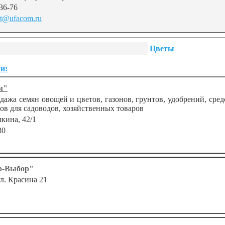
36-76
t@ufacom.ru
Цветы
и:
м"
ажа семян овощей и цветов, газонов, грунтов, удобрений, сре
ров для садоводов, хозяйственных товаров
шкина, 42/1
30
р-Выбор"
ул. Красина 21