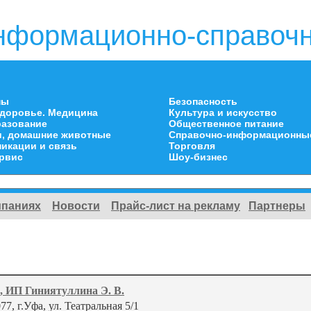
нформационно-справочн
ны
Безопасность
здоровье. Медицина
Культура и искусство
разование
Общественное питание
и, домашние животные
Справочно-информационны
икации и связь
Торговля
ервис
Шоу-бизнес
мпаниях
Новости
Прайс-лист на рекламу
Партнеры
, ИП Гиниятуллина Э. В.
77, г.Уфа, ул. Театральная 5/1