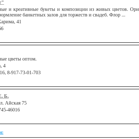
т"
е и креативные букеты и композиции из живых цветов. Ори
ормление банкетных залов для торжеств и свадеб. Флор ...
Карима, 41
66
ые цветы оптом.
, 4
16, 8-917-73-01-703
. Б.
ул. Айская 75
745-46016
и: