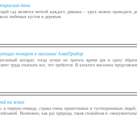
рекрасная дача
ий сад является мечтой каждого дачника – здесь можно проводить де
коло любимых кустов и деревьев.
ющих товаров в магазине АлкоПрибор
огонный аппарат, тогда лучше не тратить время зря и сразу обрат
тавит труда отыскать все, что требуется. В каталоге магазина представл
ай на земле
, в первую очередь, страна очень приветливых и гостеприимных людей,
пейзажей. Возможно, как раз природа, такая спокойная и «монументальн