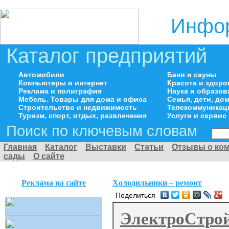
Инфор
Каталог предприятий
Автомобили
Бани и сауны
Компьютеры и интернет
Красота и здоро
Реклама и полиграфия
Наука и образов
Мебель. Товары для дома и офиса
Семья, дети, д
Строительство и недвижимость
Телекоммуникац
Туризм, спорт, отдых, развлечения
Услуги и сервис
Поиск по ключевым словам
Главная
Каталог
Выставки
Статьи
Отзывы о ко
сады
О сайте
Реклама на сайте
Холодильники – ремонт
Поделиться
ЭлектроСтро