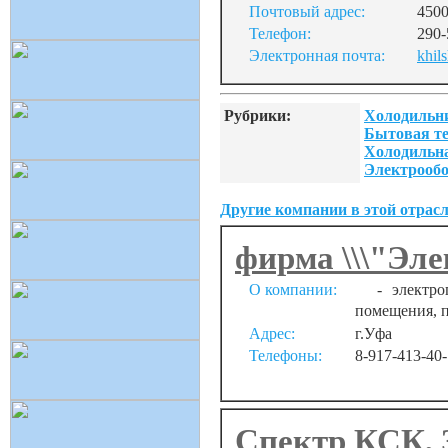
Почтовый адрес:
4500
Телефон:
290-
Электронная почта:
khil
Рубрики:
Холодильни
Бытовая те
Холодильна
Электрообо
Другие компании в этой отрасл
фирма \\\"Эле
О компании:
- электропр
помещения, п
Адрес:
г.Уфа
Телефоны:
8-917-413-40-
Спектр КСК, 