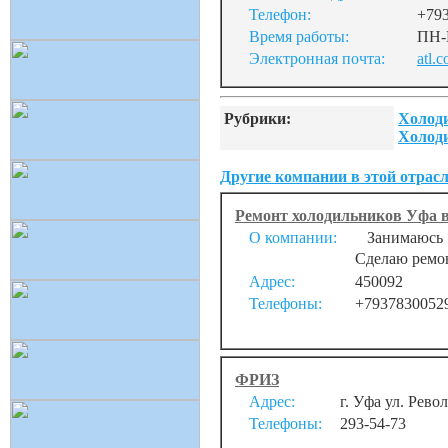
Телефон:
+79
Время работы:
ПН-В
Электронная почта:
atl.
Рубрики:
Холоди
Холоди
Другие компании в этой отрасл
Ремонт холодильников Уфа в
О компании:
Занимаюсь р
Сделаю ремон
Адрес:
450092
Телефоны:
+7937830052
ФРИЗ
Адрес:
г. Уфа ул. Рев
Телефоны:
293-54-73