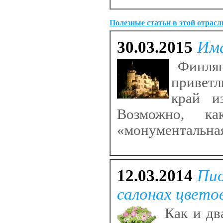
Полезные статьи в этой отрасл
30.03.2015
Има
Финлянд
приветл
край и
Возможно, к
«монументальная
12.03.2014
Пио
салонах цвето
Как и два