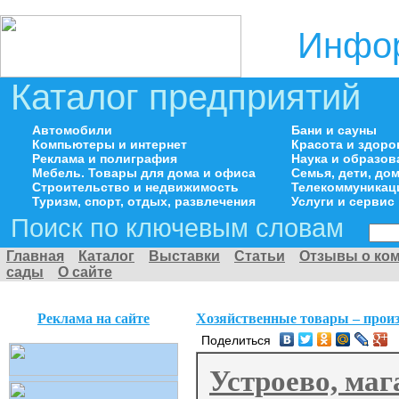
Инфор
Каталог предприятий
Автомобили
Бани и сауны
Компьютеры и интернет
Красота и здоро
Реклама и полиграфия
Наука и образов
Мебель. Товары для дома и офиса
Семья, дети, д
Строительство и недвижимость
Телекоммуникац
Туризм, спорт, отдых, развлечения
Услуги и сервис
Поиск по ключевым словам
Главная
Каталог
Выставки
Статьи
Отзывы о ко
сады
О сайте
Реклама на сайте
Хозяйственные товары – произ
Поделиться
Устроево, ма