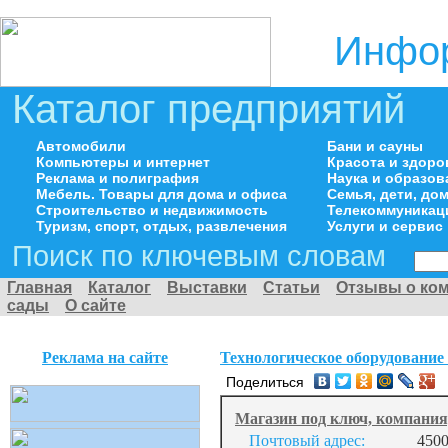
Инфор
Каталог предприятий
Автомобили
Бани и сауны
Компьютеры и интернет
Красота и здоро
Реклама и полиграфия
Наука и образов
Мебель. Товары для дома и офиса
Семья, дети, д
Строительство и недвижимость
Телекоммуникац
Туризм, спорт, отдых, развлечения
Услуги и сервис
Поиск по ключевым словам
Главная
Каталог
Выставки
Статьи
Отзывы о ко
сады
О сайте
Реклама на сайте
Технологическое оборудование
Поделиться
Магазин под ключ, компани
Почтовый адрес:
4500