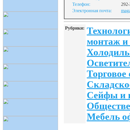
Телефон:
292-
Электронная почта:
maga
Рубрики:
Технологи
монтаж и
Холодиль
Осветите
Торговое
Складско
Сейфы и 
Обществе
Мебель о