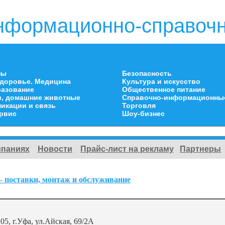
нформационно-справочн
ны
Безопасность
здоровье. Медицина
Культура и искусство
разование
Общественное питание
и, домашние животные
Справочно-информационны
икации и связь
Торговля
ервис
Шоу-бизнес
мпаниях
Новости
Прайс-лист на рекламу
Партнеры
 - поставки, монтаж и обслуживание
05, г.Уфа, ул.Айская, 69/2А