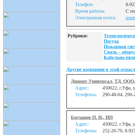
Телефон:
8-92
Время работы:
С пн
Электронная почта:
ussm
Рубрики:
Технологическ
Посуда
Пожарная сиг
Связь – обору
Кабельно-про
Другие компании в этой отрасл
Диорит-Универсал, ТД, ООО
Адрес:
450022, г.Уфа, 
Телефоны:
290-48-04, 290-
Богданов П. И., ИП
Адрес:
450022, г.Уфа, 
Телефоны:
252-20-70, 8-92