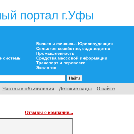
ый портал г.Уфы
Бизнес и финансы. Юриспруденция
Сельское хозяйство, садоводство
Промышленность
е системы
Средства массовой информации
Транспорт и перевозки
Экология
Частные объявления
Детские сады
О сайте
Отзывы о компании...