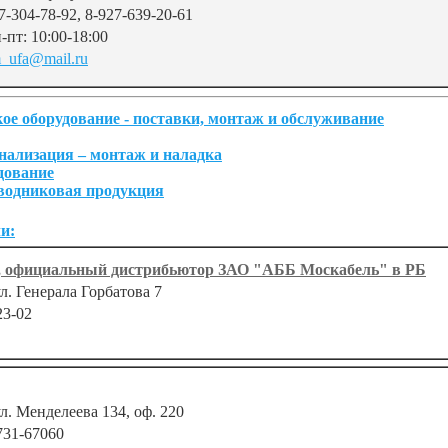
7-304-78-92, 8-927-639-20-61
-пт: 10:00-18:00
_ufa@mail.ru
ое оборудование - поставки, монтаж и обслуживание
нализация – монтаж и наладка
дование
водниковая продукция
и:
, официальный дистрибьютор ЗАО "АББ Москабель" в РБ
ул. Генерала Горбатова 7
23-02
ул. Менделеева 134, оф. 220
731-67060