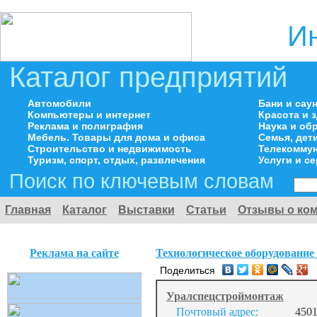
И
Каталог предприятий
Автомобили
Бани и сау
Компьютеры и интернет
Красота и 
Реклама и полиграфия
Наука и об
Мебель. Товары для дома и офиса
Семья, дет
Строительство и недвижимость
Телекоммун
Туризм, спорт, отдых, развлечения
Услуги и с
Поиск по ключевым словам
Главная
Каталог
Выставки
Статьи
Отзывы о ко
Реклама на сайте
Технологическое оборудование
Поделиться
Уралспецстроймонтаж
Почтовый адрес:
4501