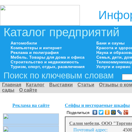
Инфор
Каталог предприятий
Автомобили
Бани и сауны
Компьютеры и интернет
Красота и здоро
Реклама и полиграфия
Наука и образов
Мебель. Товары для дома и офиса
Семья, дети, д
Строительство и недвижимость
Телекоммуникац
Туризм, спорт, отдых, развлечения
Услуги и сервис
Поиск по ключевым словам
Главная
Каталог
Выставки
Статьи
Отзывы о ко
сады
О сайте
Реклама на сайте
Сейфы и несгораемые шкафы
Поделиться
Салон мебели, ООО "Торго
Почтовый адрес:
4500