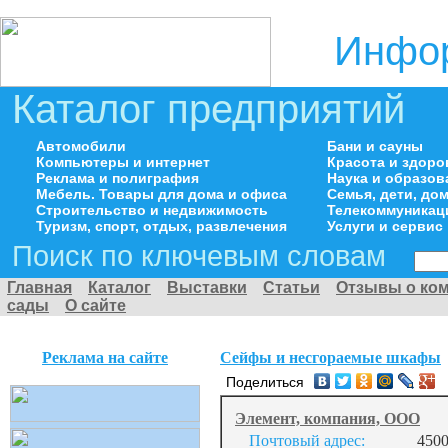
Инфор
Каталог предприятий
Автомобили
Бани и сауны
Компьютеры и интернет
Красота и здоро
Реклама и полиграфия
Наука и образов
Мебель. Товары для дома и офиса
Семья, дети, д
Строительство и недвижимость
Телекоммуникац
Туризм, спорт, отдых, развлечения
Услуги и сервис
Поиск по ключевым словам
Главная
Каталог
Выставки
Статьи
Отзывы о ко
сады
О сайте
Реклама на сайте
Сейфы и несгораемые шкафы
Поделиться
Элемент, компания, ООО
Почтовый адрес:
4500