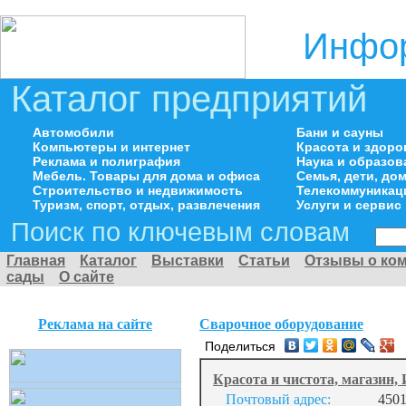
Инфор
Каталог предприятий
Автомобили
Бани и сауны
Компьютеры и интернет
Красота и здоро
Реклама и полиграфия
Наука и образов
Мебель. Товары для дома и офиса
Семья, дети, д
Строительство и недвижимость
Телекоммуникац
Туризм, спорт, отдых, развлечения
Услуги и сервис
Поиск по ключевым словам
Главная
Каталог
Выставки
Статьи
Отзывы о ко
сады
О сайте
Реклама на сайте
Сварочное оборудование
Поделиться
Красота и чистота, магазин,
Почтовый адрес:
4501