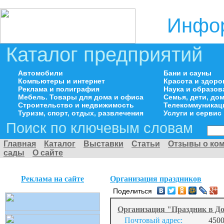
Инфор
Каталог предприятий
Автомобили
Бани и сауны
Компьютеры и интернет
Красота и здоро
Реклама и полиграфия
Наука и образов
Мебель. Товары для дома и офиса
Семья, дети, д
Строительство и недвижимость
Телекоммуникац
Туризм, спорт, отдых, развлечения
Услуги и сервис
Поиск по ключевым словам
Главная
Каталог
Выставки
Статьи
Отзывы о ко
сады
О сайте
Реклама на сайте
Организация праздников
Поделиться
Организация "Праздник в Д
Почтовый адрес:
4500