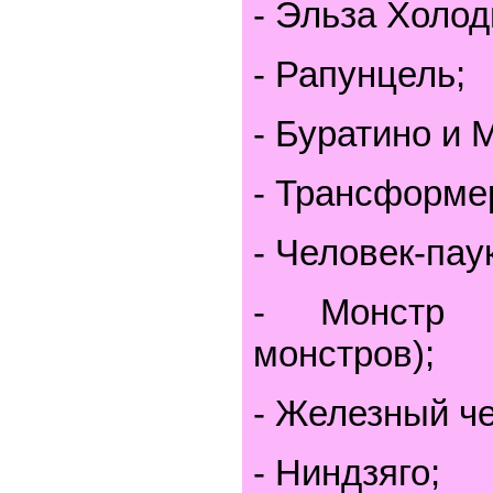
- Эльза Холод
- Рапунцель;
- Буратино и 
- Трансформе
- Человек-паук
- Монстр 
монстров);
- Железный че
- Ниндзяго;