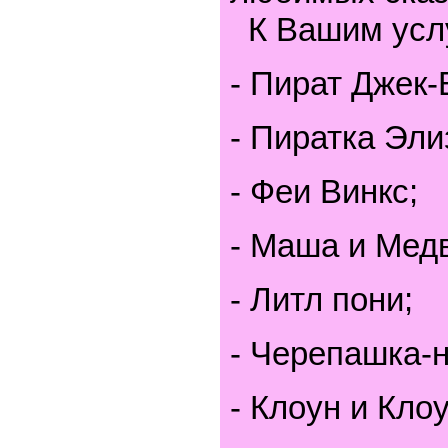
К Вашим усл
- Пират Джек-
- Пиратка Эли
- Феи Винкс;
- Маша и Мед
- Литл пони;
- Черепашка-н
- Клоун и Кло