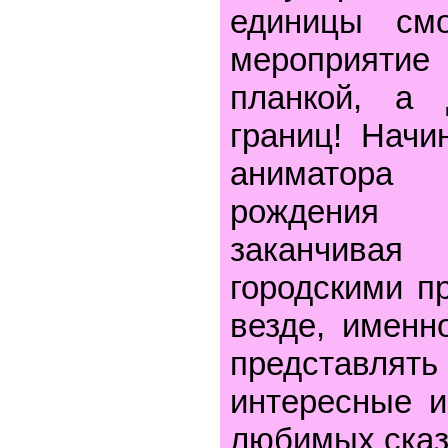
единицы смо
мероприяти
планкой, а
границ! Начи
аниматор
рождения
заканчивая
городскими п
везде, именн
представля
интересные 
любимых сказ