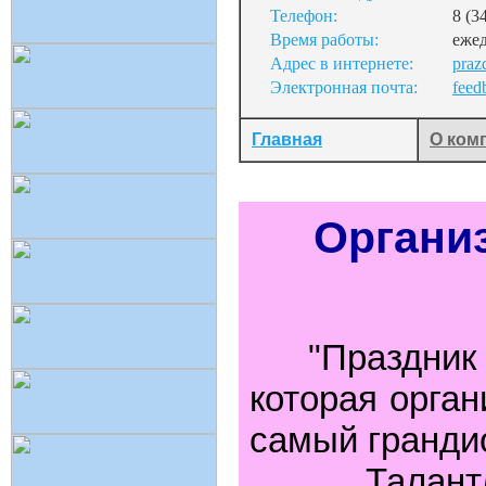
Телефон:
8 (3
Время работы:
ежед
Адрес в интернете:
praz
Электронная почта:
feed
Главная
О ком
Организ
"Праздник в
которая орган
самый гранди
Талант