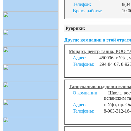
Телефон:
8(34
Время работы:
10.0
Рубрики:
Другие компании в этой отрасл
Моцарт, центр танца, РОО "
Адрес:
450096, г.Уфа, 
Телефоны:
294-84-07, 8-92
Танцевально-оздоровительна
О компании:
Школа восто
испанским т
Адрес:
г. Уфа, пр. О
Телефоны:
8-903-312-16-