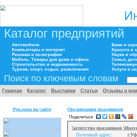
И
Каталог предприятий
Автомобили
Бани и сау
Компьютеры и интернет
Красота и 
Реклама и полиграфия
Наука и об
Мебель. Товары для дома и офиса
Семья, дет
Строительство и недвижимость
Телекоммун
Туризм, спорт, отдых, развлечения
Услуги и с
Поиск по ключевым словам
Главная
Каталог
Выставки
Статьи
Отзывы о ко
Реклама на сайте
Организация праздников
Поделиться
!агентство праздников \Инду
Почтовый адрес:
г.Уф