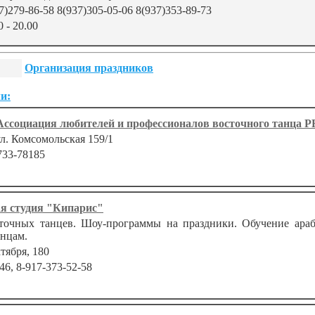
7)279-86-58 8(937)305-05-06 8(937)353-89-73
0 - 20.00
Организация праздников
и:
Ассоциация любителей и профессионалов восточного танца Р
ул. Комсомольская 159/1
733-78185
я студия "Кипарис"
чных танцев. Шоу-программы на праздники. Обучение араб
анцам.
ктября, 180
46, 8-917-373-52-58