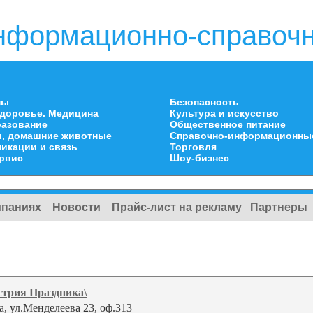
нформационно-справочн
ны
Безопасность
здоровье. Медицина
Культура и искусство
разование
Общественное питание
и, домашние животные
Справочно-информационны
икации и связь
Торговля
ервис
Шоу-бизнес
мпаниях
Новости
Прайс-лист на рекламу
Партнеры
стрия Праздника\
а, ул.Менделеева 23, оф.313