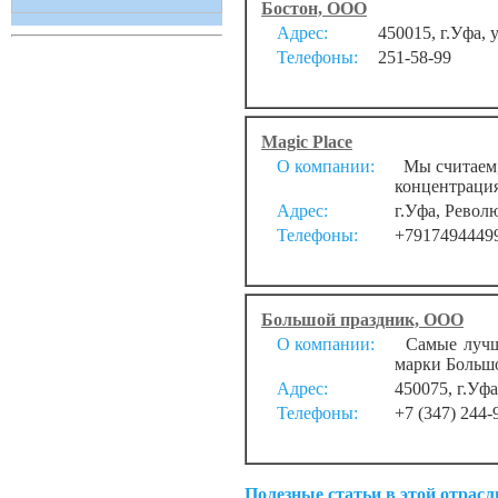
Бостон, ООО
Адрес:
450015, г.Уфа, 
Телефоны:
251-58-99
Magic Place
О компании:
Мы считаем, 
концентрация 
Адрес:
г.Уфа, Револ
Телефоны:
+7917494449
Большой праздник, ООО
О компании:
Самые лучши
марки Больш
Адрес:
450075, г.Уфа
Телефоны:
+7 (347) 244-
Полезные статьи в этой отрасл