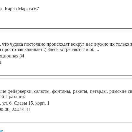
ул. Карла Маркса 67
что чудеса постоянно происходят вокруг нас (нужно их только з
просто зашкаливает :) Здесь встречаются и об ...
юционная 84
9
е фейерверки, салюты, фонтаны, ракеты, петарды, римские св
ой Праздник
, ул. б. Славы 15, корп. 1
90-00, 244-91-11
и: