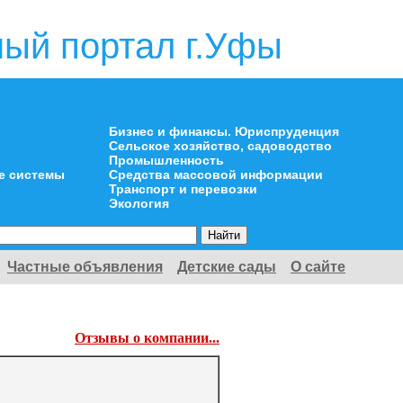
ый портал г.Уфы
Бизнес и финансы. Юриспруденция
Сельское хозяйство, садоводство
Промышленность
е системы
Средства массовой информации
Транспорт и перевозки
Экология
Частные объявления
Детские сады
О сайте
Отзывы о компании...