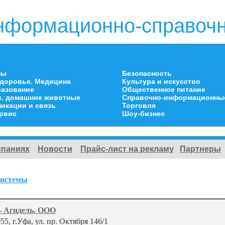
нформационно-справочн
ны
Безопасность
здоровье. Медицина
Культура и искусство
разование
Общественное питание
и, домашние животные
Справочно-информационны
икации и связь
Торговля
ервис
Шоу-бизнес
мпаниях
Новости
Прайс-лист на рекламу
Партнеры
системы
- Агидель, ООО
55, г.Уфа, ул. пр. Октября 146/1