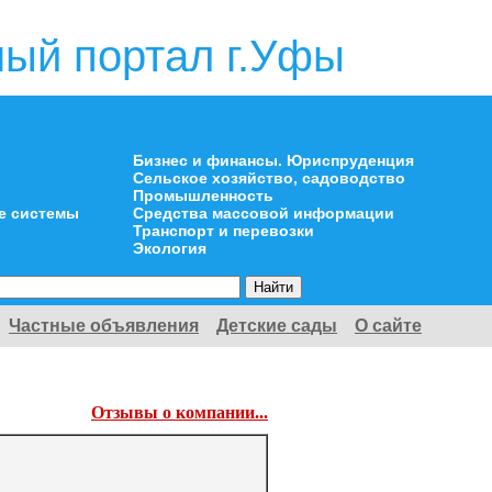
ый портал г.Уфы
Бизнес и финансы. Юриспруденция
Сельское хозяйство, садоводство
Промышленность
е системы
Средства массовой информации
Транспорт и перевозки
Экология
Частные объявления
Детские сады
О сайте
Отзывы о компании...