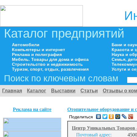
И
Каталог предприятий
Автомобили
Бани и сау
Компьютеры и интернет
Красота и 
Реклама и полиграфия
Наука и об
Мебель. Товары для дома и офиса
Семья, дет
Строительство и недвижимость
Телекоммун
Туризм, спорт, отдых, развлечения
Услуги и с
Поиск по ключевым словам
Главная
Каталог
Выставки
Статьи
Отзывы о ко
Реклама на сайте
Отопительное оборудование и 
Поделиться
Центр Уникальных Товаров 
Почтовый адрес:
4500