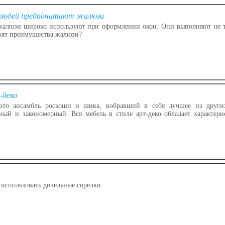
 людей предпочитают жалюзи
жалюзи широко используют при оформлении окон. Они выполняют не т
оят преимущества жалюзи?
-деко
это ансамбль роскоши и шика, вобравший в себя лучшее из други
ьный и закономерный. Вся мебель в стиле арт-деко обладает характе
 использовать дизельные горелки