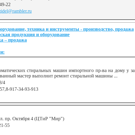
49-22
gidel@rambler.ru
орудование, техника и инструменты - производство, продажа
ская продукция и оборудование
а – продажа
и:
матических стиральных машин импортного пр-ва на дому у зак
ванный мастер выполнит ремонт стиральной машины ...
8/4
57,8-917-34-93-913
ул. пр. Октября 4 (ЦТиР "Мир")
21-55