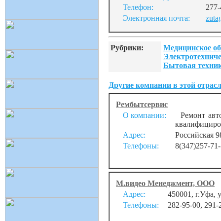
Телефон:
277-
Электронная почта:
zuta
Рубрики:
Медицинское об
Электротехниче
Бытовая техник
Другие компании в этой отрасл
Рембытсервис
О компании:
Ремонт авто
квалифициро
Адрес:
Российская 9
Телефоны:
8(347)257-71-
М.видео Менеджмент, ООО
Адрес:
450001, г.Уфа, 
Телефоны:
282-95-00, 291-