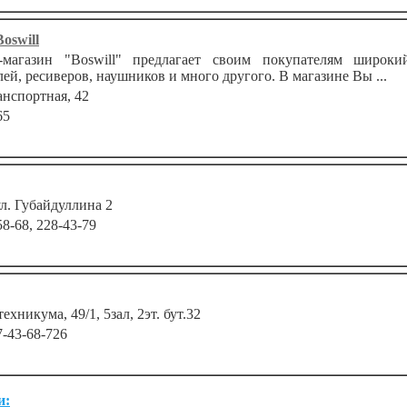
oswill
агазин "Boswill" предлагает своим покупателям широкий
ей, ресиверов, наушников и много другого. В магазине Вы ...
ранспортная, 42
65
ул. Губайдуллина 2
58-68, 228-43-79
техникума, 49/1, 5зал, 2эт. бут.32
7-43-68-726
и: