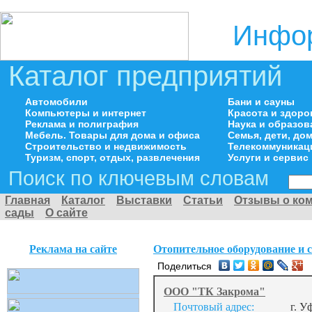
Инфор
Каталог предприятий
Автомобили
Бани и сауны
Компьютеры и интернет
Красота и здоро
Реклама и полиграфия
Наука и образов
Мебель. Товары для дома и офиса
Семья, дети, д
Строительство и недвижимость
Телекоммуникац
Туризм, спорт, отдых, развлечения
Услуги и сервис
Поиск по ключевым словам
Главная
Каталог
Выставки
Статьи
Отзывы о ко
сады
О сайте
Реклама на сайте
Отопительное оборудование и 
Поделиться
ООО "ТК Закрома"
Почтовый адрес:
г. У