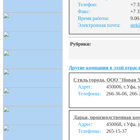
Телефон:
+7 3
Факс:
+7 3
Время работы:
9.00
Электронная почта:
stekl
Рубрики:
Другие компании в этой отрасл
Стиль города, ООО "Новая 
Адрес:
450006, г.Уфа, 
Телефоны:
266-36-06, 266-
Дарья, производственная к
Адрес:
450068, г.Уфа,
Телефоны:
265-15-37