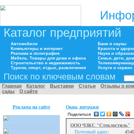
Инфор
Каталог предприятий
Автомобили
Бани и сауны
Компьютеры и интернет
Красота и здоро
Реклама и полиграфия
Наука и образов
Мебель. Товары для дома и офиса
Семья, дети, д
Строительство и недвижимость
Телекоммуникац
Туризм, спорт, отдых, развлечения
Услуги и сервис
Поиск по ключевым словам
Главная
Каталог
Выставки
Статьи
Отзывы о ко
сады
О сайте
Реклама на сайте
Окна, витражи
Поделиться
ООО ЧЗКС "Стеклостиль"
Почтовый адрес:
4540