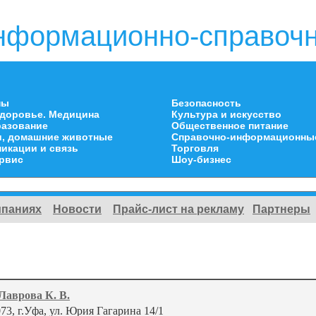
нформационно-справочн
ны
Безопасность
здоровье. Медицина
Культура и искусство
разование
Общественное питание
и, домашние животные
Справочно-информационны
икации и связь
Торговля
ервис
Шоу-бизнес
мпаниях
Новости
Прайс-лист на рекламу
Партнеры
Лаврова К. В.
73, г.Уфа, ул. Юрия Гагарина 14/1