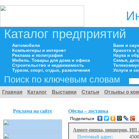
И
Каталог предприятий
Автомобили
Бани и сау
Компьютеры и интернет
Красота и 
Реклама и полиграфия
Наука и об
Мебель. Товары для дома и офиса
Семья, дет
Строительство и недвижимость
Телекоммун
Туризм, спорт, отдых, развлечения
Услуги и с
Поиск по ключевым словам
Главная
Каталог
Выставки
Статьи
Отзывы о ко
Реклама на сайте
Обеды – доставка
Поделиться
Amore-пицца, пиццерия, ИП 
Почтовый адрес:
4500