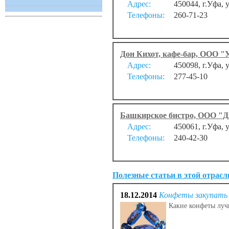
Адрес:
450044, г.Уфа, 
Телефоны:
260-71-23
Дон Кихот, кафе-бар, ООО "
Адрес:
450098, г.Уфа, 
Телефоны:
277-45-10
Башкирское бистро, ООО "
Адрес:
450061, г.Уфа, 
Телефоны:
240-42-30
Полезные статьи в этой отрасл
18.12.2014
Конфеты закупать 
Какие конфеты лучш