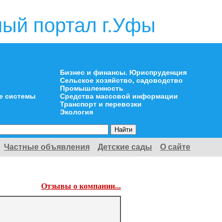
ый портал г.Уфы
Бизнес и финансы. Юриспруденция
Сельское хозяйство, садоводство
Промышленность
е системы
Средства массовой информации
Транспорт и перевозки
Экология
Частные объявления
Детские сады
О сайте
Отзывы о компании...