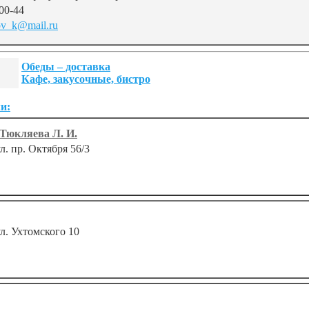
00-44
ov_k@mail.ru
Обеды – доставка
Кафе, закусочные, бистро
и:
Тюкляева Л. И.
ул. пр. Октября 56/3
ул. Ухтомского 10