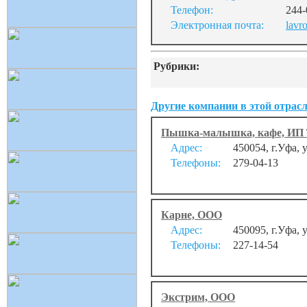
Телефон:
244-
Электронная почта:
lavr
Рубрики:
Другие компании в этой отрасл
Пышка-малышка, кафе, ИП 
Адрес:
450054, г.Уфа, 
Телефоны:
279-04-13
Карне, ООО
Адрес:
450095, г.Уфа, 
Телефоны:
227-14-54
Экстрим, ООО