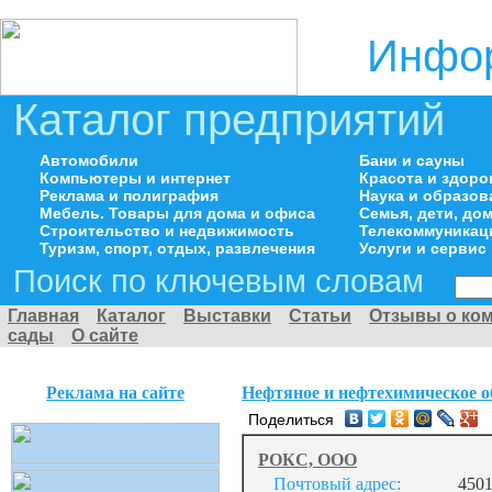
Инфор
Каталог предприятий
Автомобили
Бани и сауны
Компьютеры и интернет
Красота и здоро
Реклама и полиграфия
Наука и образов
Мебель. Товары для дома и офиса
Семья, дети, д
Строительство и недвижимость
Телекоммуникац
Туризм, спорт, отдых, развлечения
Услуги и сервис
Поиск по ключевым словам
Главная
Каталог
Выставки
Статьи
Отзывы о ко
сады
О сайте
Реклама на сайте
Нефтяное и нефтехимическое о
Поделиться
РОКС, ООО
Почтовый адрес:
4501