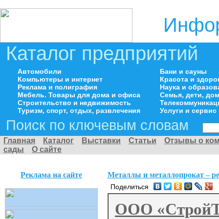
Инфор
Каталог предприятий
Автомобили
Бани и сауны
Компьютеры и интернет
Красота и здоро
Реклама и полиграфия
Наука и образов
Мебель. Товары для дома и офиса
Семья, дети, д
Строительство и недвижимость
Телекоммуникац
Туризм, спорт, отдых, развлечения
Услуги и сервис
Поиск по ключевым словам
Главная
Каталог
Выставки
Статьи
Отзывы о ко
сады
О сайте
Реклама на сайте
Металлы и металлопрокат – р
Поделиться
ООО «СтройТ