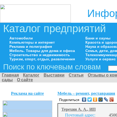
Инфор
Каталог предприятий
Автомобили
Бани и сауны
Компьютеры и интернет
Красота и здоро
Реклама и полиграфия
Наука и образов
Мебель. Товары для дома и офиса
Семья, дети, д
Строительство и недвижимость
Телекоммуникац
Туризм, спорт, отдых, развлечения
Услуги и сервис
Поиск по ключевым словам
Главная
Каталог
Выставки
Статьи
Отзывы о ко
сады
О сайте
Реклама на сайте
Мебель – ремонт, реставрация
Поделиться
Терехин А. А., ИП
Почтовый адрес:
4500