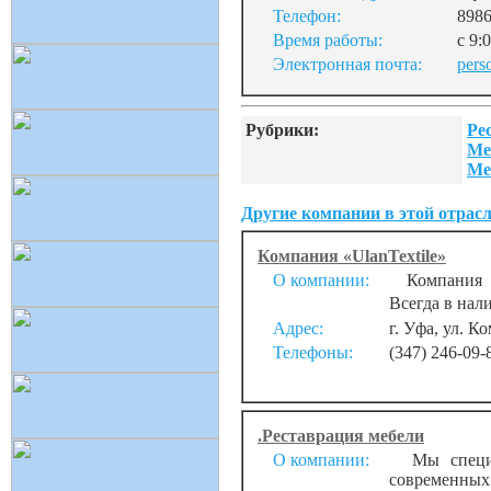
Телефон:
898
Время работы:
с 9:
Электронная почта:
pers
Рубрики:
Ре
Ме
Ме
Другие компании в этой отрасл
Компания «UlanTextile»
О компании:
Компания «U
Всегда в нал
Адрес:
г. Уфа, ул. К
Телефоны:
(347) 246-09-
.Реставрация мебели
О компании:
Мы спeциaл
coвременныx 