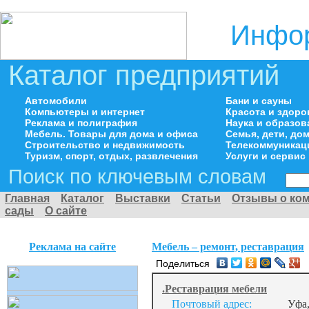
Инфор
Каталог предприятий
Автомобили
Бани и сауны
Компьютеры и интернет
Красота и здоро
Реклама и полиграфия
Наука и образов
Мебель. Товары для дома и офиса
Семья, дети, д
Строительство и недвижимость
Телекоммуникац
Туризм, спорт, отдых, развлечения
Услуги и сервис
Поиск по ключевым словам
Главная
Каталог
Выставки
Статьи
Отзывы о ко
сады
О сайте
Реклама на сайте
Мебель – ремонт, реставрация
Поделиться
.Реставрация мебели
Почтовый адрес:
Уфа,