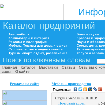
Инфор
Каталог предприятий
Автомобили
Бани и сауны
Компьютеры и интернет
Красота и здоро
Реклама и полиграфия
Наука и образов
Мебель. Товары для дома и офиса
Семья, дети, д
Строительство и недвижимость
Телекоммуникац
Туризм, спорт, отдых, развлечения
Услуги и сервис
Поиск по ключевым словам
Главная
Каталог
Выставки
Статьи
Отзывы о ко
сады
О сайте
Реклама на сайте
Мебель – производство
Поделиться
Студия мебели КЛЕВЕР
Почтовый адрес:
г. У