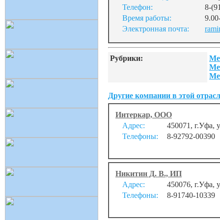
Телефон:
8-(9
Время работы:
9.00
Электронная почта:
rami
Рубрики:
Ме
Ме
Ме
Другие компании в этой отрасл
Интеркар, ООО
Адрес:
450071, г.Уфа, 
Телефоны:
8-92792-00390
Никитин Д. В., ИП
Адрес:
450076, г.Уфа, 
Телефоны:
8-91740-10339