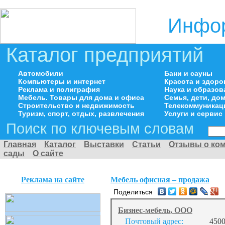
Инфор
Каталог предприятий
Автомобили
Бани и сауны
Компьютеры и интернет
Красота и здоро
Реклама и полиграфия
Наука и образов
Мебель. Товары для дома и офиса
Семья, дети, д
Строительство и недвижимость
Телекоммуникац
Туризм, спорт, отдых, развлечения
Услуги и сервис
Поиск по ключевым словам
Главная
Каталог
Выставки
Статьи
Отзывы о ко
сады
О сайте
Реклама на сайте
Мебель офисная – продажа
Поделиться
Бизнес-мебель, ООО
Почтовый адрес:
4500