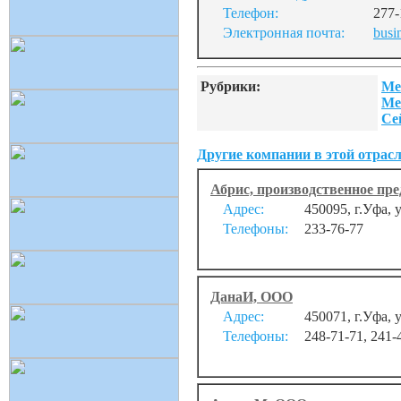
Телефон:
277-
Электронная почта:
busi
Рубрики:
Ме
Ме
Се
Другие компании в этой отрасл
Абрис, производственное пре
Адрес:
450095, г.Уфа, 
Телефоны:
233-76-77
ДанаИ, ООО
Адрес:
450071, г.Уфа, 
Телефоны:
248-71-71, 241-