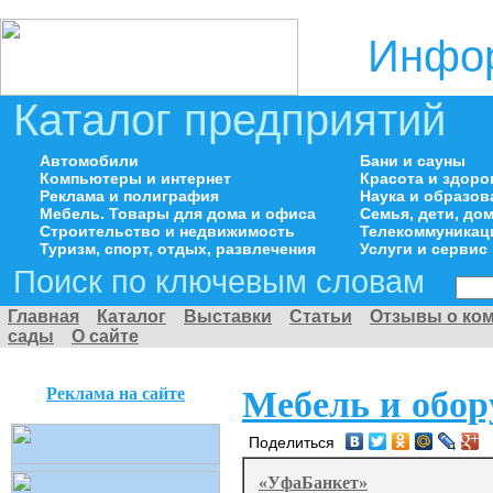
Инфор
Каталог предприятий
Автомобили
Бани и сауны
Компьютеры и интернет
Красота и здоро
Реклама и полиграфия
Наука и образов
Мебель. Товары для дома и офиса
Семья, дети, д
Строительство и недвижимость
Телекоммуникац
Туризм, спорт, отдых, развлечения
Услуги и сервис
Поиск по ключевым словам
Главная
Каталог
Выставки
Статьи
Отзывы о ко
сады
О сайте
Реклама на сайте
Мебель и обор
Поделиться
«УфаБанкет»