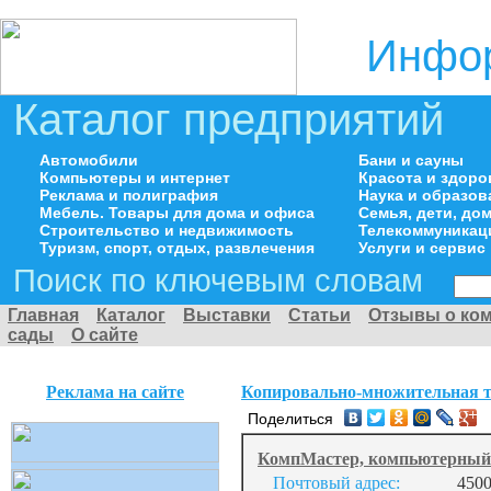
Инфор
Каталог предприятий
Автомобили
Бани и сауны
Компьютеры и интернет
Красота и здоро
Реклама и полиграфия
Наука и образов
Мебель. Товары для дома и офиса
Семья, дети, д
Строительство и недвижимость
Телекоммуникац
Туризм, спорт, отдых, развлечения
Услуги и сервис
Поиск по ключевым словам
Главная
Каталог
Выставки
Статьи
Отзывы о ко
сады
О сайте
Реклама на сайте
Копировально-множительная т
Поделиться
КомпМастер, компьютерный 
Почтовый адрес:
4500