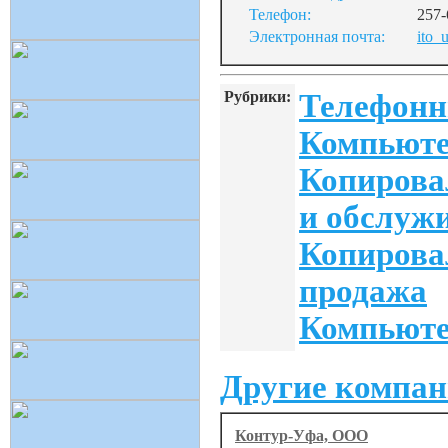
Телефон:
257-
Электронная почта:
ito_
Рубрики:
Телефонн
Компьюте
Копирова
и обслуж
Копирова
продажа
Компьюте
Другие компан
Контур-Уфа, ООО