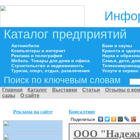
Инфор
Каталог предприятий
Автомобили
Бани и сауны
Компьютеры и интернет
Красота и здоро
Реклама и полиграфия
Наука и образов
Мебель. Товары для дома и офиса
Семья, дети, д
Строительство и недвижимость
Телекоммуникац
Туризм, спорт, отдых, развлечения
Услуги и сервис
Поиск по ключевым словам
Главная
Каталог
Выставки
Статьи
Отзывы о ко
сады
О сайте
Реклама на сайте
Консалтинг
Поделиться
ООО "Надежн