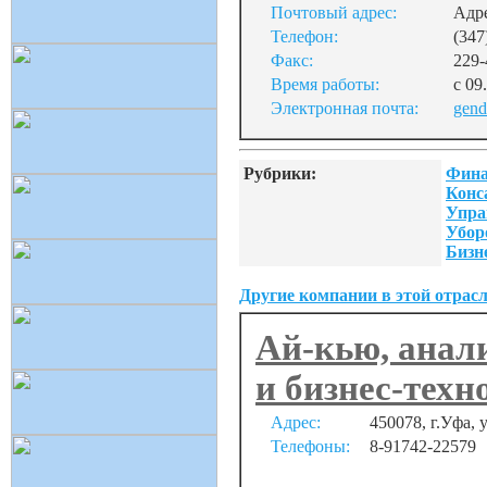
Почтовый адрес:
Адре
Телефон:
(347
Факс:
229-
Время работы:
с 09
Электронная почта:
gend
Рубрики:
Фина
Конс
Упра
Убор
Бизн
Другие компании в этой отрасл
Ай-кью, анал
и бизнес-тех
Адрес:
450078, г.Уфа, 
Телефоны:
8-91742-22579