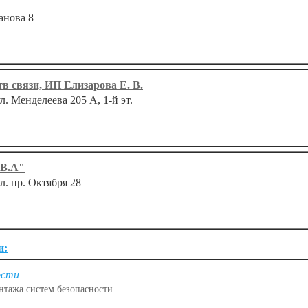
анова 8
тв связи, ИП Елизарова Е. В.
ул. Менделеева 205 А, 1-й эт.
.B.A"
ул. пр. Октября 28
и:
ости
нтажа систем безопасности