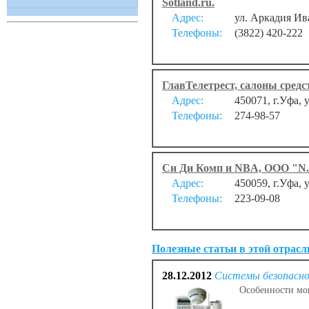
Sotland.ru.
Адрес:
ул. Аркадия Ив
Телефоны:
(3822) 420-222
ГлавТелетрест, салоны средс
Адрес:
450071, г.Уфа, 
Телефоны:
274-98-57
Си Ди Комп и NBA, ООО "N
Адрес:
450059, г.Уфа, 
Телефоны:
223-09-08
Полезные статьи в этой отрасл
28.12.2012
Системы безопасн
Особенности мо