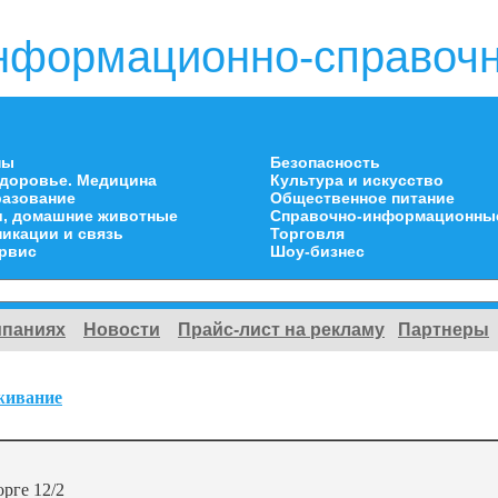
нформационно-справочн
ны
Безопасность
здоровье. Медицина
Культура и искусство
разование
Общественное питание
и, домашние животные
Справочно-информационны
икации и связь
Торговля
ервис
Шоу-бизнес
мпаниях
Новости
Прайс-лист на рекламу
Партнеры
живание
орге 12/2