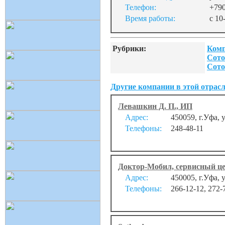
Телефон:
+79
Время работы:
с 10
Рубрики:
Комп
Сото
Сото
Другие компании в этой отрасл
Левашкин Д. П., ИП
Адрес:
450059, г.Уфа, 
Телефоны:
248-48-11
Доктор-Мобил, сервисный це
Адрес:
450005, г.Уфа,
Телефоны:
266-12-12, 272-