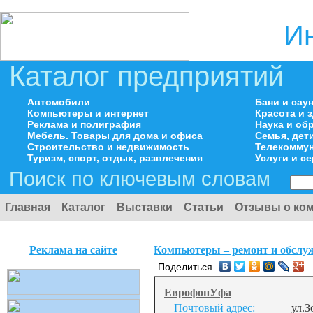
И
Каталог предприятий
Автомобили
Бани и сау
Компьютеры и интернет
Красота и 
Реклама и полиграфия
Наука и об
Мебель. Товары для дома и офиса
Семья, дет
Строительство и недвижимость
Телекоммун
Туризм, спорт, отдых, развлечения
Услуги и с
Поиск по ключевым словам
Главная
Каталог
Выставки
Статьи
Отзывы о ко
Реклама на сайте
Компьютеры – ремонт и обслу
Поделиться
ЕврофонУфа
Почтовый адрес:
ул.З