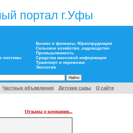
ый портал г.Уфы
Бизнес и финансы. Юриспруденция
Сельское хозяйство, садоводство
Промышленность
е системы
Средства массовой информации
Транспорт и перевозки
Экология
Частные объявления
Детские сады
О сайте
Отзывы о компании...