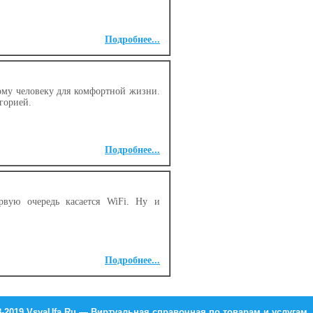
Подробнее...
ому человеку для комфортной жизни.
горией.
Подробнее...
вую очередь касается WiFi. Ну и
Подробнее...
8-2019 VsyaUfa.Ru — Виртуальная справочная по товарам и услугам