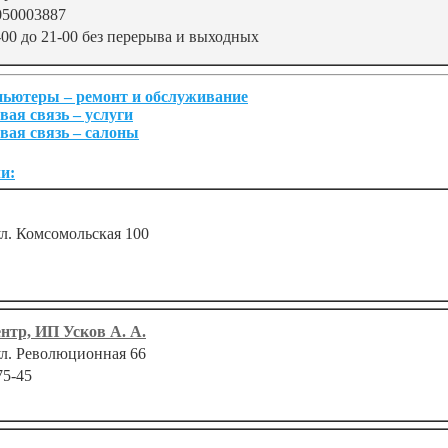
050003887
-00 до 21-00 без перерыва и выходных
ьютеры – ремонт и обслуживание
вая связь – услуги
вая связь – салоны
и:
ул. Комсомольская 100
нтр, ИП Усков А. А.
 ул. Революционная 66
75-45