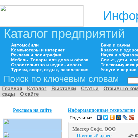
Инфор
Каталог предприятий
Автомобили
Бани и сауны
Компьютеры и интернет
Красота и здоро
Реклама и полиграфия
Наука и образов
Мебель. Товары для дома и офиса
Семья, дети, д
Строительство и недвижимость
Телекоммуникац
Туризм, спорт, отдых, развлечения
Услуги и сервис
Поиск по ключевым словам
Главная
Каталог
Выставки
Статьи
Отзывы о ко
сады
О сайте
Реклама на сайте
Информационные технологии
Поделиться
Мастер Софт, ООО
Почтовый адрес:
4500