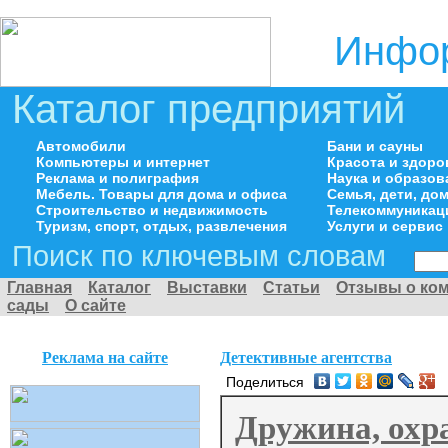
Инфор
Каталог предприятий
Автомобили
Бани и сауны
Компьютеры и интернет
Красота и здоро
Реклама и полиграфия
Наука и образов
Мебель. Товары для дома и офиса
Семья, дети, д
Строительство и недвижимость
Телекоммуникац
Туризм, спорт, отдых, развлечения
Услуги и сервис
Поиск по ключевым словам
Главная
Каталог
Выставки
Статьи
Отзывы о ко
сады
О сайте
Реклама на сайте
Детективные агентства
Поделиться
Дружина, охр