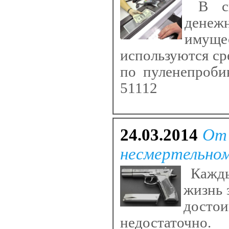
В св
денеж
имущ
используются ср
по пуленепроби
51112
24.03.2014
От 
несмертельно
Кажды
жизнь 
достои
недостаточно