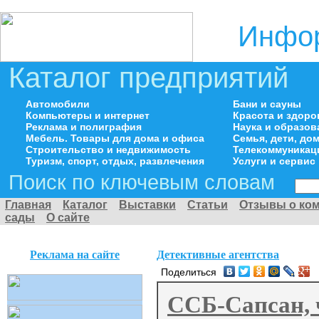
Инфор
Каталог предприятий
Автомобили
Бани и сауны
Компьютеры и интернет
Красота и здоро
Реклама и полиграфия
Наука и образов
Мебель. Товары для дома и офиса
Семья, дети, д
Строительство и недвижимость
Телекоммуникац
Туризм, спорт, отдых, развлечения
Услуги и сервис
Поиск по ключевым словам
Главная
Каталог
Выставки
Статьи
Отзывы о ко
сады
О сайте
Реклама на сайте
Детективные агентства
Поделиться
ССБ-Сапсан, 