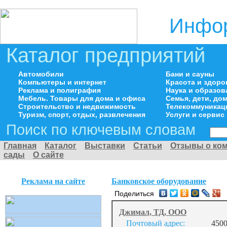
Инфор
Каталог предприятий
Автомобили
Бани и сауны
Компьютеры и интернет
Красота и здоро
Реклама и полиграфия
Наука и образов
Мебель. Товары для дома и офиса
Семья, дети, д
Строительство и недвижимость
Телекоммуникац
Туризм, спорт, отдых, развлечения
Услуги и сервис
Поиск по ключевым словам
Главная
Каталог
Выставки
Статьи
Отзывы о ко
сады
О сайте
Реклама на сайте
Банковское оборудование
Поделиться
Джимал, ТД, ООО
Почтовый адрес:
4500