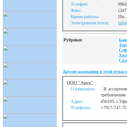
Телефон:
8962
Факс:
(347
Время работы:
Пн. 
Электронная почта:
info
Рубрики:
Бан
Тор
Сей
Хол
Скл
Другие компании в этой отрасл
ООО "Арго"
О компании:
В ассортиме
требованиям 
Адрес:
450105, г.Уфа
Телефоны:
+7917-747-75