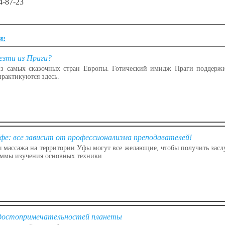
4-87-23
и:
езти из Праги?
из самых сказочных стран Европы. Готический имидж Праги поддержи
практикуются здесь.
фе: все зависит от профессионализма преподавателей!
 массажа на территории Уфы могут все желающие, чтобы получить зас
аммы изучения основных техники
 достопримечательностей планеты