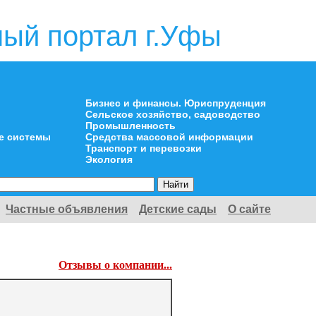
ый портал г.Уфы
Бизнес и финансы. Юриспруденция
Сельское хозяйство, садоводство
Промышленность
е системы
Средства массовой информации
Транспорт и перевозки
Экология
Частные объявления
Детские сады
О сайте
Отзывы о компании...