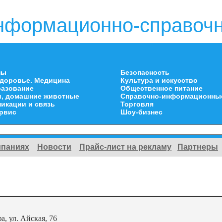
нформационно-справочн
ны
Безопасность
здоровье. Медицина
Культура и искусство
разование
Общественное питание
и, домашние животные
Справочно-информационны
икации и связь
Торговля
ервис
Шоу-бизнес
мпаниях
Новости
Прайс-лист на рекламу
Партнеры
фа, ул. Айская, 76