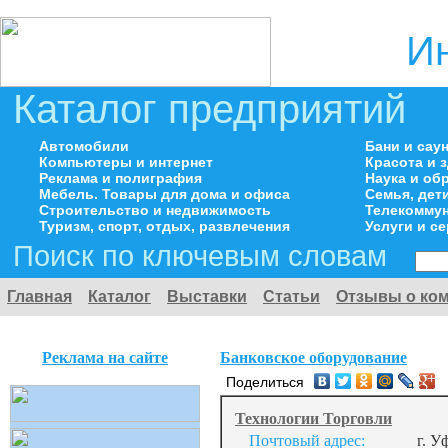
И
Каталог предприятий
Автомобили
Бани и сау
Компьютеры и интернет
Красота и 
Реклама и полиграфия
Наука и об
Мебель. Товары для дома и офиса
Семья, дет
Строительство и недвижимость
Телекоммун
Туризм, спорт, отдых, развлечения
Услуги и с
Поиск по ключевым словам
Главная
Каталог
Выставки
Статьи
Отзывы о ко
Реклама на сайте
Банковское оборудование
Поделиться
Технологии Торговли
Почтовый адрес:
г. У