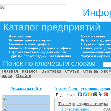
Инфор
Каталог предприятий
Автомобили
Бани и сауны
Компьютеры и интернет
Красота и здоро
Реклама и полиграфия
Наука и образов
Мебель. Товары для дома и офиса
Семья, дети, д
Строительство и недвижимость
Телекоммуникац
Туризм, спорт, отдых, развлечения
Услуги и сервис
Поиск по ключевым словам
Главная
Каталог
Выставки
Статьи
Отзывы о ко
сады
О сайте
Реклама на сайте
Автомобили – установка аудио
Поделиться
ТехноАрт, студия автозвука
Почтовый адрес:
4500