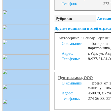
Телефон:
272-
Рубрики:
Автомо
Другие компании в этой отрасл
Автосервис "СенсорСервис"
О компании:
Тонирование
парктроника,
Адрес:
г.Уфа, ул. Ав
Телефоны:
8-937-31-31-0
Центр-гамма, ООО
О компании:
Время от вр
машину в зим
Адрес:
450078, г.Уфа
Телефоны:
274-56-33, 25