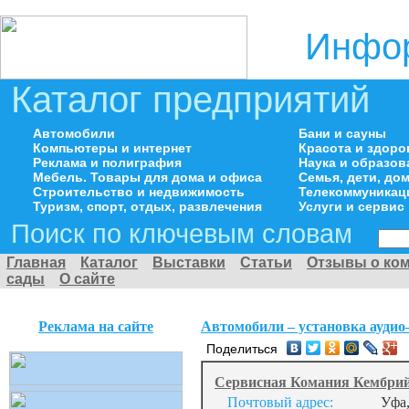
Инфор
Каталог предприятий
Автомобили
Бани и сауны
Компьютеры и интернет
Красота и здоро
Реклама и полиграфия
Наука и образов
Мебель. Товары для дома и офиса
Семья, дети, д
Строительство и недвижимость
Телекоммуникац
Туризм, спорт, отдых, развлечения
Услуги и сервис
Поиск по ключевым словам
Главная
Каталог
Выставки
Статьи
Отзывы о ко
сады
О сайте
Реклама на сайте
Автомобили – установка аудио
Поделиться
Сервисная Комания Кембри
Почтовый адрес:
Уфа,