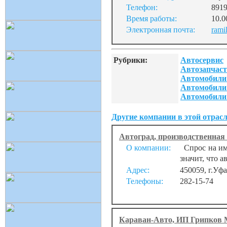
Телефон:
891
Время работы:
10.0
Электронная почта:
rami
Рубрики:
Автосервис
Автозапчаст
Автомобили
Автомобили 
Автомобили 
Другие компании в этой отрасл
Автоград, производственна
О компании:
Спрос на имп
значит, что а
Адрес:
450059, г.Уф
Телефоны:
282-15-74
Караван-Авто, ИП Грипков 