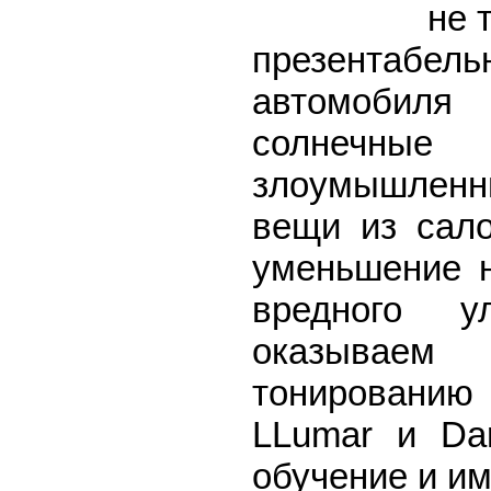
не 
презентабел
автомобиля
солнечные
злоумышленни
вещи из сал
уменьшение н
вредного у
оказываем 
тонированию
LLumar и Da
обучение и и