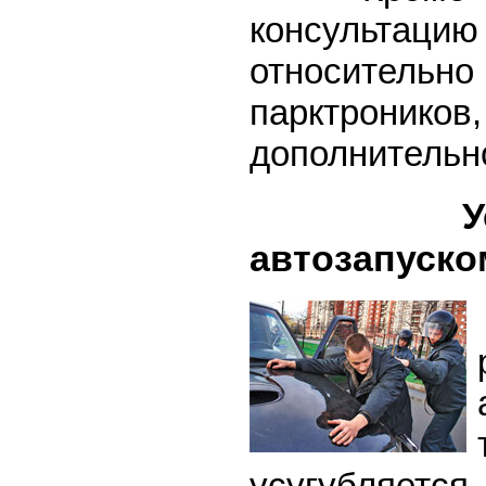
консультаци
относительно
парктроников
дополнительн
Установ
автозапуско
усугубляется