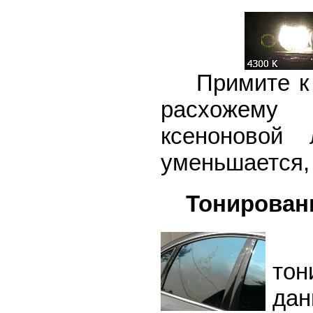
Примите к с
расхожему 
ксеноновой
уменьшается, 
Тонировани
Во
тон
дан