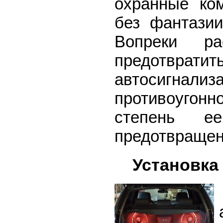
охранные ко
без фантази
Вопреки р
предотвра
автосигнализа
противоугон
степень е
предотвращен
Установка 