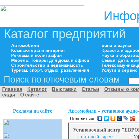
Инфор
Каталог предприятий
Автомобили
Бани и сауны
Компьютеры и интернет
Красота и здоро
Реклама и полиграфия
Наука и образов
Мебель. Товары для дома и офиса
Семья, дети, д
Строительство и недвижимость
Телекоммуникац
Туризм, спорт, отдых, развлечения
Услуги и сервис
Поиск по ключевым словам
Главная
Каталог
Выставки
Статьи
Отзывы о ко
сады
О сайте
Реклама на сайте
Автомобили – установка аудио
Поделиться
Установочный центр "ЕВР
Почтовый адрес:
г. У