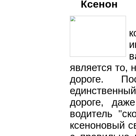
Ксенон
В
к
и
в
является то, 
дороге. По
единственны
дороге, даж
водитель "с
ксеноновый с