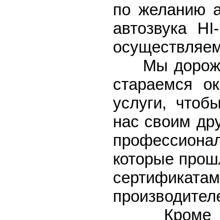
по желанию а
автозвука HI
осуществляем
Мы дорожим 
стараемся о
услуги, чтоб
нас своим др
профессион
которые прош
сертифика
производител
Кроме этог