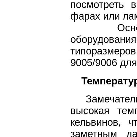
посмотреть 
фарах или ла
Основные 
оборудовани
типоразмеро
9005/9006 для
Температур
Замечательн
высокая тем
кельвинов, 
заметным д