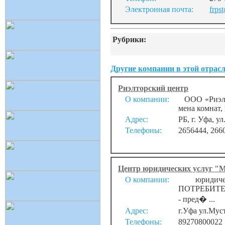
Электронная почта:
frps
Рубрики:
Другие компании в этой отрасл
Риэлторский центр
О компании:
ООО «Риэлто
мена комнат,
Адрес:
РБ, г. Уфа, у
Телефоны:
2656444, 266
Центр юридических услуг "М
О компании:
юридическ
ПОТРЕБИТЕЛЕЙ
- пред� ...
Адрес:
г.Уфа ул.Мус
Телефоны:
89270800022