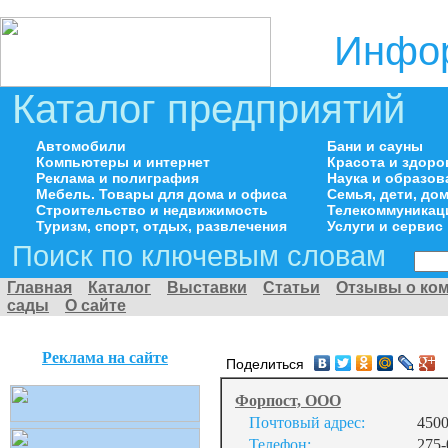
Инфор
Каталог предприятий
Автомобили
Бани и сауны
Компьютеры и интернет
Красота и здоро
Реклама и полиграфия
Наука и образов
Мебель. Товары для дома и офиса
Семья, дети, д
Строительство и недвижимость
Телекоммуникац
Туризм, спорт, отдых, развлечения
Услуги и сервис
Поиск по ключевым словам
Главная
Каталог
Выставки
Статьи
Отзывы о ко
сады
О сайте
Реклама на сайте
Поделиться
Форпост, ООО
Почтовый адрес:
4500
Телефон:
275-