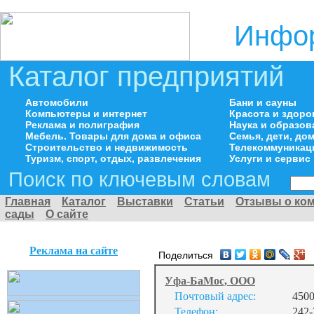
Инфор
Каталог предприятий
Автомобили
Бани и сауны
Компьютеры и интернет
Красота и здоро
Реклама и полиграфия
Наука и образов
Мебель. Товары для дома и офиса
Семья, дети, д
Строительство и недвижимость
Телекоммуникац
Туризм, спорт, отдых, развлечения
Услуги и сервис
Поиск по ключевым словам
Главная
Каталог
Выставки
Статьи
Отзывы о ко
сады
О сайте
Реклама на сайте
Поделиться
Уфа-БаМос, ООО
Почтовый адрес:
4500
Телефон:
242-