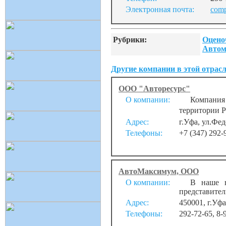
Электронная почта:
comp
Рубрики:
Оцено
Автом
Другие компании в этой отрасл
ООО "Авторесурс"
О компании:
Компания 
территории Р
Адрес:
г.Уфа, ул.Фед
Телефоны:
+7 (347) 292-
АвтоМаксимум, ООО
О компании:
В наше вре
представител
Адрес:
450001, г.Уфа
Телефоны:
292-72-65, 8