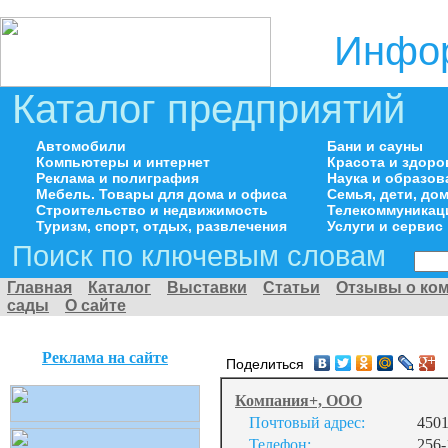
Инфор
Каталог предприятий
Автомобили
Бани и сауны
Компьютеры и интернет
Красота и здоро
Реклама и полиграфия
Наука и образов
Мебель. Товары для дома и офиса
Семья, дети, д
Строительство и недвижимость
Телекоммуникац
Туризм, спорт, отдых, развлечения
Услуги и сервис
Поиск по ключевым словам
Главная
Каталог
Выставки
Статьи
Отзывы о ко
сады
О сайте
Реклама на сайте
Поделиться
Компания+, ООО
Почтовый адрес:
4501
Телефон:
256-