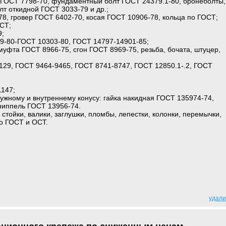
 ГОСТ 7798-70, фундаментный болт ГОСТ 24379.1-80, бронеболты,
лт откидной ГОСТ 3033-79 и др.;
8, гровер ГОСТ 6402-70, косая ГОСТ 10906-78, кольца по ГОСТ;
СТ;
9;
99-80-ГОСТ 10303-80, ГОСТ 14797-14901-85;
муфта ГОСТ 8966-75, сгон ГОСТ 8969-75, резьба, бочата, штуцер,
129, ГОСТ 9464-9465, ГОСТ 8741-8747, ГОСТ 12850.1-.2, ГОСТ
1147;
ужному и внутреннему конусу: гайка накидная ГОСТ 135974-74,
ниппель ГОСТ 13956-74.
, стойки, валики, заглушки, пломбы, лепестки, колонки, перемычки,
о ГОСТ и ОСТ.
удали