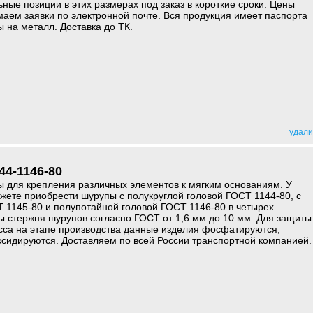
ьные позиции в этих размерах под заказ в короткие сроки. Цены
аем заявки по электронной почте. Вся продукция имеет паспорта
ы на металл. Доставка до ТК.
удали
4-1146-80
 для крепления различных элементов к мягким основаниям. У
ете приобрести шурупы с полукруглой головой ГОСТ 1144-80, с
 1145-80 и полупотайной головой ГОСТ 1146-80 в четырех
 стержня шурупов согласно ГОСТ от 1,6 мм до 10 мм. Для защиты
сса на этапе производства данные изделия фосфатируются,
сидируются. Доставляем по всей России транспортной компанией.