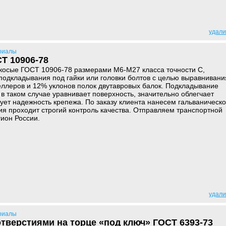
удали
риалы
Т 10906-78
косые ГОСТ 10906-78 размерами М6-М27 класса точности С,
одкладывания под гайки или головки болтов с целью выравнивани
еллеров и 12% уклонов полок двутавровых балок. Подкладывание
 в таком случае уравнивает поверхность, значительно облегчает
ует надежность крепежа. По заказу клиента нанесем гальваническ
ия проходит строгий контроль качества. Отправляем транспортной
ион России.
удали
риалы
отверстиями на торце «под ключ» ГОСТ 6393-73