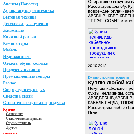
Оперативно выкупим ва
Анонсы (Новости)
Рассматриваем б/у. Ку
Аудио, видео, фототехника
поврежден оплачиваем 
АВББШВ, КВВГ, КВББШВ
Бытовая техника
ТППЭП, СОБИТ и многие
Детские сады - путевки
Животные
Книжный развал
Компьютеры
Мебель
Недвижимость
Одежда, обувь, коляски
20.10.2018
Продукты питания
Промышленные товары
Куплю стройматериалы
Куплю любой каб
Разное
Покупаю кабельно-про
Спорт, туризм, отдых
бухты, неликвиды, оста
Средства связи
АВВГ,ВББШВ,АВББШВ,А
КАБЕЛЬ ГЕРДА, ТППЭП,
Строительство, ремонт, отделка
Рассмотрим любые Ва
Куплю
Игнат
Сантехника
Отделочные материалы
Стройматериалы
Другое
Продам