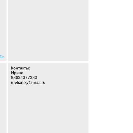
ть
Контакты:
Ирина
88634377380
metizniky@mail.ru