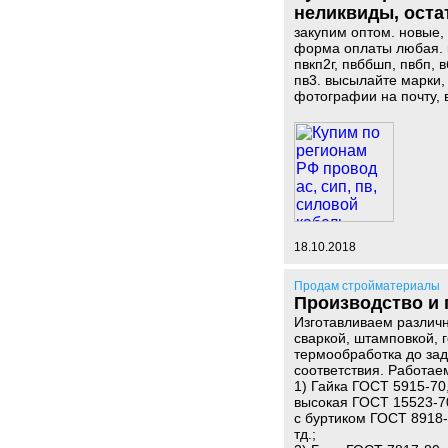
неликвиды, оста
закупим оптом. новые,
форма оплаты любая. каб
пвкп2г, пвббшп, пвбп, в
пв3. высылайте марки, 
фотографии на почту, 
18.10.2018
Продам стройматериалы
Производство и 
Изготавливаем различн
сваркой, штамповкой, 
термообработка до зад
соответствия. Работае
1) Гайка ГОСТ 5915-70
высокая ГОСТ 15523-7
с буртиком ГОСТ 8918-
тд.;