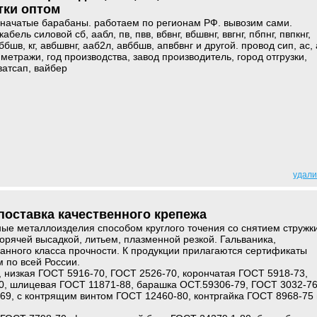
тки оптом
 начатые барабаны. работаем по регионам РФ. вывозим сами.
ель силовой сб, аабл, пв, пвв, вбвнг, вбшвнг, ввгнг, пбпнг, пвпкнг,
ббшв, кг, авбшвнг, ааб2л, авббшв, апвбвнг и другой. провод сип, ас, 
метражи, год производства, завод производитель, город отгрузки,
ватсап, вайбер
удали
поставка качественного крепежа
ые металлоизделия способом круглого точения со снятием стружки
горячей высадкой, литьем, плазменной резкой. Гальваника,
анного класса прочности. К продукции прилагаются сертификаты
м по всей России.
, низкая ГОСТ 5916-70, ГОСТ 2526-70, корончатая ГОСТ 5918-73,
0, шлицевая ГОСТ 11871-88, барашка ОСТ.59306-79, ГОСТ 3032-76
69, с контрящим винтом ГОСТ 12460-80, контргайка ГОСТ 8968-75 