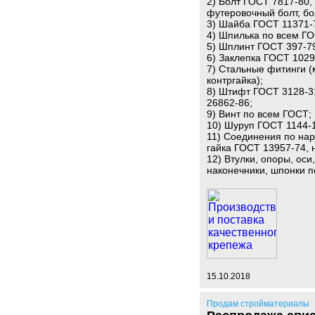
2) Болт ГОСТ 7817-80,
футеровочный болт, бо
3) Шайба ГОСТ 11371-7
4) Шпилька по всем ГО
5) Шплинт ГОСТ 397-7
6) Заклепка ГОСТ 102
7) Стальные фитинги (
контргайка);
8) Штифт ГОСТ 3128-3
26862-86;
9) Винт по всем ГОСТ;
10) Шуруп ГОСТ 1144-
11) Соединения по нар
гайка ГОСТ 13957-74, 
12) Втулки, опоры, оси
наконечники, шпонки п
15.10.2018
Продам стройматериалы