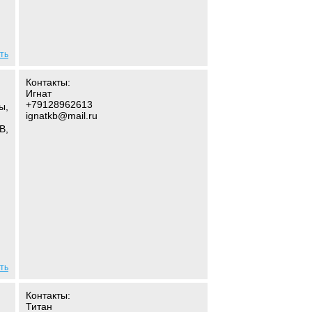
ть
Контакты:
Игнат
+79128962613
ы,
ignatkb@mail.ru
В,
ть
Контакты:
Титан