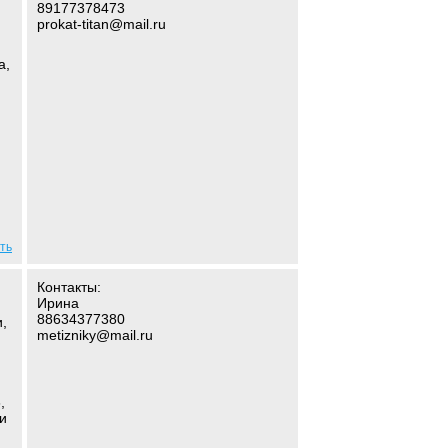
89177378473
prokat-titan@mail.ru
а,
ть
Контакты:
Ирина
88634377380
,
metizniky@mail.ru
,
и