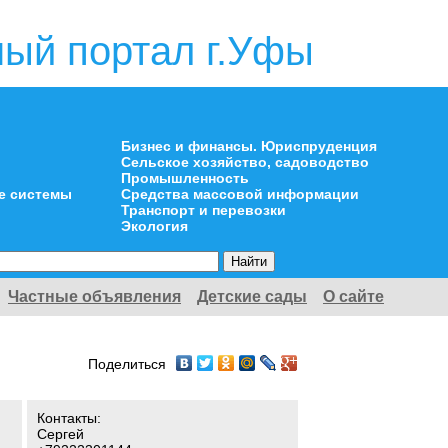
ый портал г.Уфы
Бизнес и финансы. Юриспруденция
Сельское хозяйство, садоводство
Промышленность
е системы
Средства массовой информации
Транспорт и перевозки
Экология
Частные объявления
Детские сады
О сайте
Поделиться
Контакты:
я
Сергей