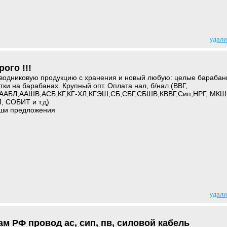
удали
ого !!!
водниковую продукцию с хранения и новый любую: целые барабан
тки на барабанах. Крупный опт. Оплата нал, б/нал (ВВГ,
АБЛ,ААШВ,АСБ,КГ,КГ-ХЛ,КГЭШ,СБ,СБГ,СБШВ,КВВГ,Сип,НРГ, МКШ
 СОБИТ и т.д)
ши предложения
удали
м РФ провод ас, сип, пв, силовой кабель