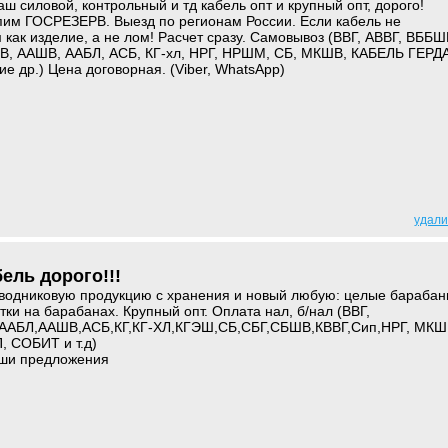
ш силовой, контрольный и тд кабель опт и крупный опт, дорого!
пим ГОСРЕЗЕРВ. Выезд по регионам России. Если кабель не
как изделие, а не лом! Расчет сразу. Самовывоз (ВВГ, АВВГ, ВББШ
, ААШВ, ААБЛ, АСБ, КГ-хл, НРГ, НРШМ, СБ, МКШВ, КАБЕЛЬ ГЕРДА
 др.) Цена договорная. (Viber, WhatsApp)
удали
ель дорого!!!
водниковую продукцию с хранения и новый любую: целые барабан
тки на барабанах. Крупный опт. Оплата нал, б/нал (ВВГ,
АБЛ,ААШВ,АСБ,КГ,КГ-ХЛ,КГЭШ,СБ,СБГ,СБШВ,КВВГ,Сип,НРГ, МКШ
 СОБИТ и т.д)
ши предложения