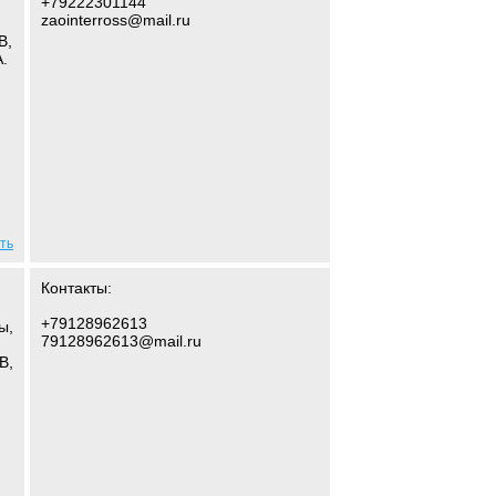
+79222301144
zaointerross@mail.ru
В,
.
ть
Контакты:
+79128962613
ы,
79128962613@mail.ru
В,