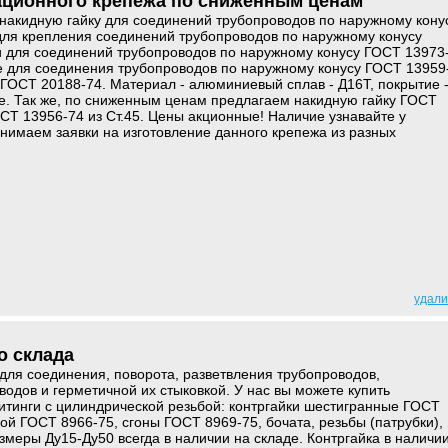
ационного крепежа по сниженным ценам
накидную гайку для соединений трубопроводов по наружному кону
для крепления соединений трубопроводов по наружному конусу
и для соединений трубопроводов по наружному конусу ГОСТ 13973
е для соединения трубопроводов по наружному конусу ГОСТ 13959
ГОСТ 20188-74. Материал - алюминиевый сплав - Д16Т, покрытие 
е. Так же, по сниженным ценам предлагаем накидную гайку ГОСТ
СТ 13956-74 из Ст.45. Цены акционные! Наличие узнавайте у
нимаем заявки на изготовление данного крепежа из разных
удали
о склада
для соединения, поворота, разветвления трубопроводов,
водов и герметичной их стыковкой. У нас вы можете купить
тинги с цилиндрической резьбой: контргайки шестигранные ГОСТ
ой ГОСТ 8966-75, сгоны ГОСТ 8969-75, бочата, резьбы (патрубки),
змеры Ду15-Ду50 всегда в наличии на складе. Контргайка в наличи