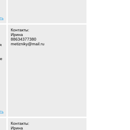
ть
Контакты:
Ирина
88634377380
metizniky@mail.ru
я
ое
ть
Контакты:
Ирина