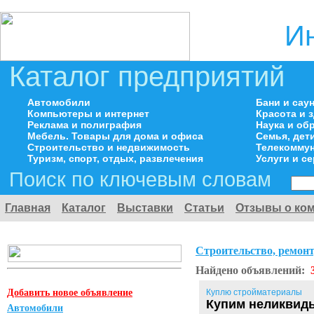
И
Каталог предприятий
Автомобили
Бани и сау
Компьютеры и интернет
Красота и 
Реклама и полиграфия
Наука и об
Мебель. Товары для дома и офиса
Семья, дет
Строительство и недвижимость
Телекоммун
Туризм, спорт, отдых, развлечения
Услуги и с
Поиск по ключевым словам
Главная
Каталог
Выставки
Статьи
Отзывы о ко
Строительство, ремонт
Найдено объявлений:
Добавить новое объявление
Куплю стройматериалы
Купим неликвиды
Автомобили