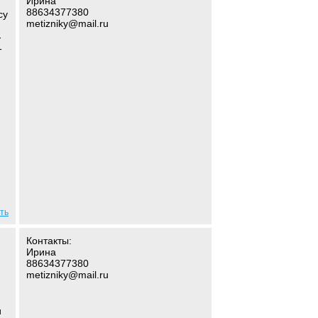
Ирина
88634377380
су
metizniky@mail.ru
-
-
-
ть
Контакты:
Ирина
88634377380
metizniky@mail.ru
и