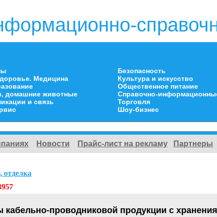
нформационно-справочн
ны
Безопасность
здоровье. Медицина
Культура и искусство
разование
Общественное питание
и, домашние животные
Справочно-информационны
икации и связь
Торговля
ервис
Шоу-бизнес
мпаниях
Новости
Прайс-лист на рекламу
Партнеры
, отделка
3957
 кабельно-проводниковой продукции с хранени