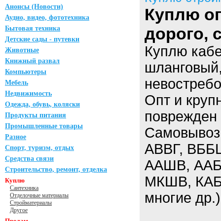
Анонсы (Новости)
Куплю оп
Аудио, видео, фототехника
дорого,
Бытовая техника
Детские сады - путевки
Куплю кабе
Животные
Книжный развал
шланговый,
Компьютеры
невостребо
Мебель
Недвижимость
Опт и круп
Одежда, обувь, коляски
поврежден 
Продукты питания
Промышленные товары
Самовывоз.
Разное
АВВГ, ВББ
Спорт, туризм, отдых
Средства связи
ААШВ, ААБЛ
Строительство, ремонт, отделка
МКШВ, КАБ
Куплю
Сантехника
многие др.)
Отделочные материалы
Стройматериалы
Другое
Продам