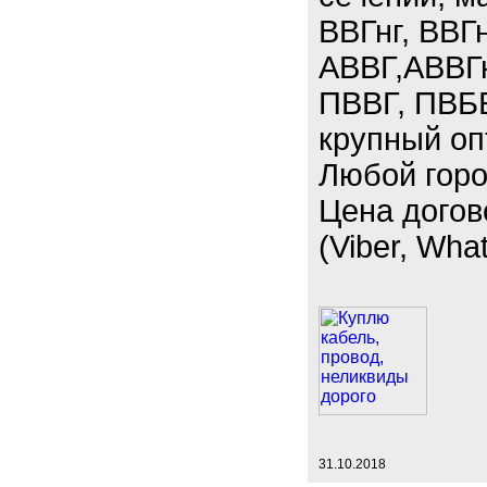
ВВГнг, ВВГн
АВВГ,АВВГ
ПВВГ, ПВББ
крупный опт
Любой горо
Цена догов
(Viber, Wha
31.10.2018