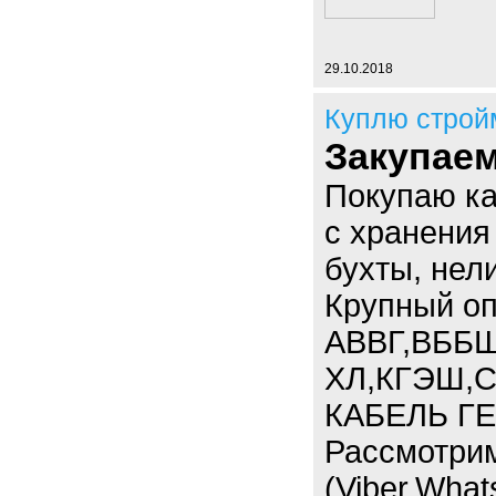
29.10.2018
Куплю строй
Закупае
Покупаю к
с хранения
бухты, нел
Крупный опт
АВВГ,ВББШ
ХЛ,КГЭШ,С
КАБЕЛЬ ГЕ
Рассмотри
(Viber,What