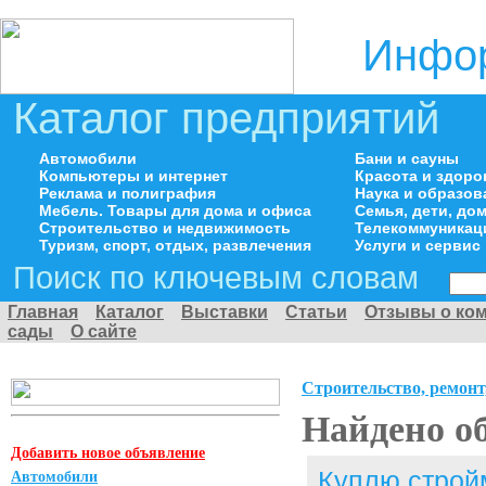
Инфор
Каталог предприятий
Автомобили
Бани и сауны
Компьютеры и интернет
Красота и здоро
Реклама и полиграфия
Наука и образов
Мебель. Товары для дома и офиса
Семья, дети, д
Строительство и недвижимость
Телекоммуникац
Туризм, спорт, отдых, развлечения
Услуги и сервис
Поиск по ключевым словам
Главная
Каталог
Выставки
Статьи
Отзывы о ко
сады
О сайте
Строительство, ремонт
Найдено о
Добавить новое объявление
Куплю строй
Автомобили