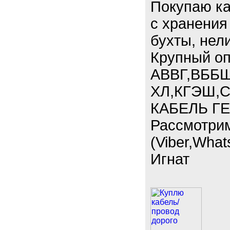
Покупаю к
с хранения
бухты, нел
Крупный опт
АВВГ,ВББШ
ХЛ,КГЭШ,С
КАБЕЛЬ ГЕ
Рассмотри
(Viber,What
Игнат