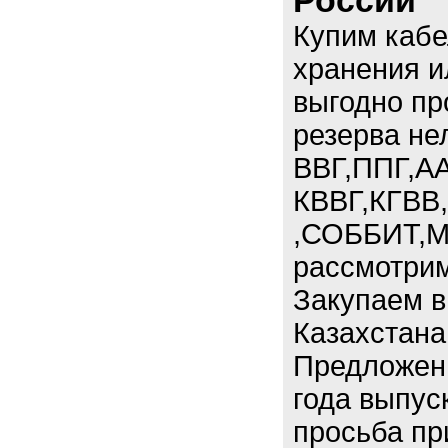
России
Купим кабе
хранения и
выгодно пр
резерва не
ВВГ,ППГ,АА
КВВГ,КГВВ
,СОББИТ,М
рассмотрим
Закупаем в
Казахстана
Предложени
года выпус
просьба пр