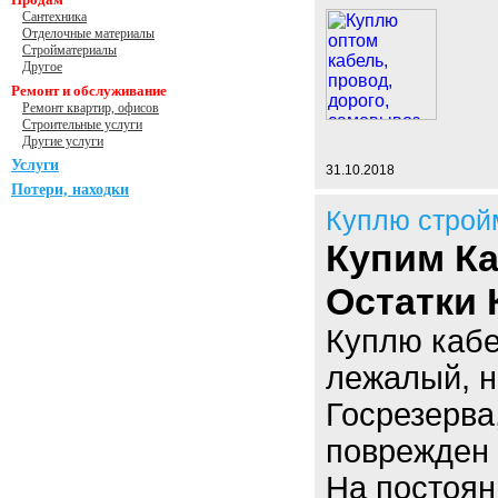
Сантехника
Отделочные материалы
Стройматериалы
Другое
Ремонт и обслуживание
Ремонт квартир, офисов
Строительные услуги
Другие услуги
Услуги
31.10.2018
Потери, находки
Куплю строй
Купим Ка
Остатки 
Куплю кабе
лежалый, н
Госрезерва
поврежден 
На постоян