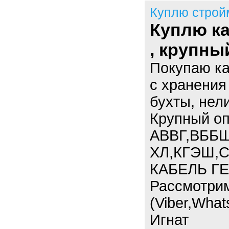
Куплю строй
Куплю ка
, крупны
Покупаю к
с хранения
бухты, нел
Крупный опт
АВВГ,ВББШ
ХЛ,КГЭШ,С
КАБЕЛЬ ГЕ
Рассмотри
(Viber,What
Игнат