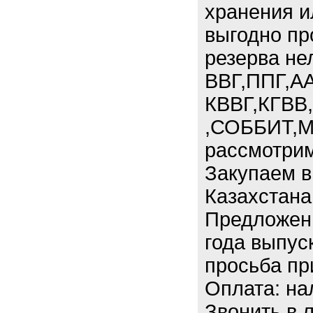
хранения и
выгодно пр
резерва не
ВВГ,ППГ,АА
КВВГ,КГВВ
,СОББИТ,М
рассмотрим
Закупаем в
Казахстана
Предложени
года выпус
просьба пр
Оплата: на
Звонить в 