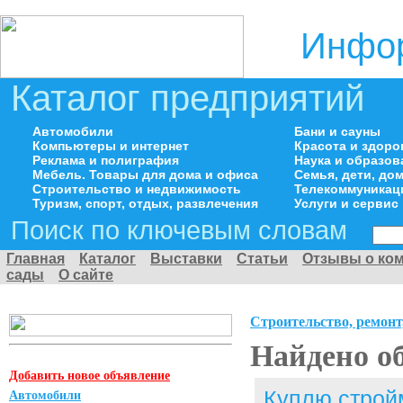
Инфор
Каталог предприятий
Автомобили
Бани и сауны
Компьютеры и интернет
Красота и здоро
Реклама и полиграфия
Наука и образов
Мебель. Товары для дома и офиса
Семья, дети, д
Строительство и недвижимость
Телекоммуникац
Туризм, спорт, отдых, развлечения
Услуги и сервис
Поиск по ключевым словам
Главная
Каталог
Выставки
Статьи
Отзывы о ко
сады
О сайте
Строительство, ремонт
Найдено о
Добавить новое объявление
Куплю строй
Автомобили