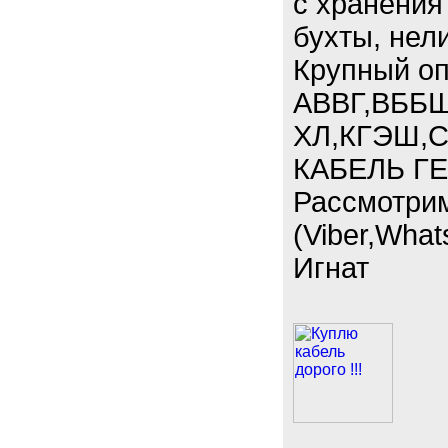
с хранения
бухты, нел
Крупный опт
АВВГ,ВББШ
ХЛ,КГЭШ,С
КАБЕЛЬ ГЕ
Рассмотри
(Viber,What
Игнат