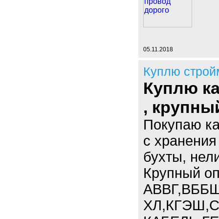
05.11.2018
Куплю строй
Куплю ка
, крупны
Покупаю к
с хранения
бухты, нел
Крупный опт
АВВГ,ВББШ
ХЛ,КГЭШ,С