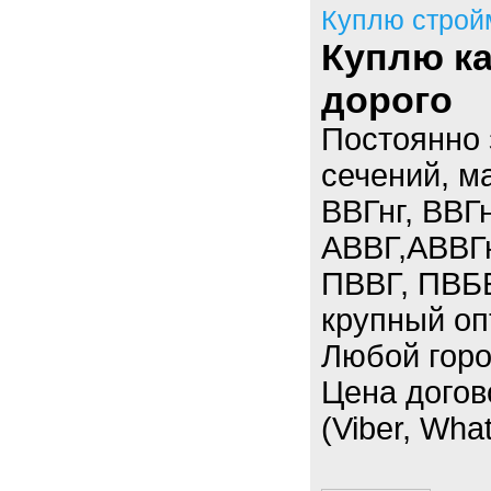
Куплю строй
Куплю ка
дорого
Постоянно 
сечений, м
ВВГнг, ВВГн
АВВГ,АВВГ
ПВВГ, ПВББ
крупный опт
Любой горо
Цена догов
(Viber, Wha