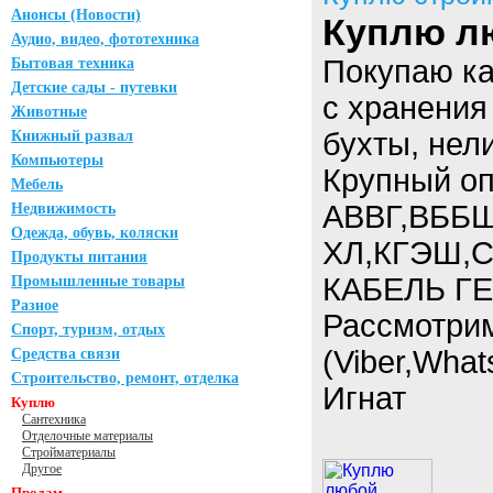
Анонсы (Новости)
Куплю лю
Аудио, видео, фототехника
Покупаю к
Бытовая техника
Детские сады - путевки
с хранения
Животные
бухты, нел
Книжный развал
Компьютеры
Крупный опт
Мебель
АВВГ,ВББШ
Недвижимость
Одежда, обувь, коляски
ХЛ,КГЭШ,С
Продукты питания
КАБЕЛЬ ГЕ
Промышленные товары
Разное
Рассмотри
Спорт, туризм, отдых
(Viber,What
Средства связи
Строительство, ремонт, отделка
Игнат
Куплю
Сантехника
Отделочные материалы
Стройматериалы
Другое
Продам