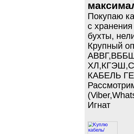
максима
Покупаю к
с хранения
бухты, нел
Крупный опт
АВВГ,ВББШ
ХЛ,КГЭШ,С
КАБЕЛЬ ГЕ
Рассмотри
(Viber,What
Игнат