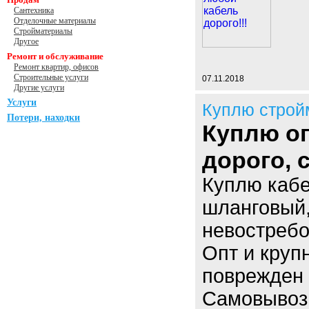
Сантехника
Отделочные материалы
Стройматериалы
Другое
Ремонт и обслуживание
Ремонт квартир, офисов
Строительные услуги
07.11.2018
Другие услуги
Услуги
Куплю строй
Потери, находки
Куплю оп
дорого,
Куплю кабе
шланговый,
невостребо
Опт и круп
поврежден 
Самовывоз.