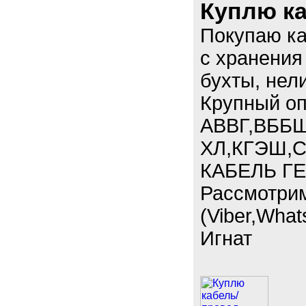
Куплю к
Покупаю к
с хранения
бухты, нел
Крупный опт
АВВГ,ВББШ
ХЛ,КГЭШ,С
КАБЕЛЬ ГЕ
Рассмотри
(Viber,What
Игнат