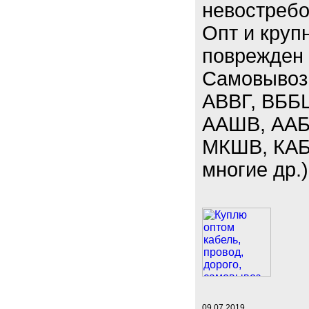
невостребо
Опт и круп
поврежден 
Самовывоз.
АВВГ, ВББ
ААШВ, ААБЛ
МКШВ, КАБ
многие др.)
09.07.2019