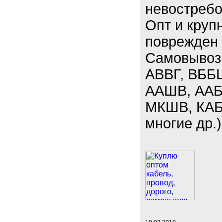
невостребо
Опт и круп
поврежден 
Самовывоз.
АВВГ, ВББ
ААШВ, ААБЛ
МКШВ, КАБ
многие др.)