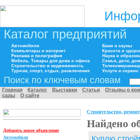
Инфор
Каталог предприятий
Автомобили
Бани и сауны
Компьютеры и интернет
Красота и здоро
Реклама и полиграфия
Наука и образов
Мебель. Товары для дома и офиса
Семья, дети, д
Строительство и недвижимость
Телекоммуникац
Туризм, спорт, отдых, развлечения
Услуги и сервис
Поиск по ключевым словам
Главная
Каталог
Выставки
Статьи
Отзывы о ко
сады
О сайте
Строительство, ремонт
Найдено о
Добавить новое объявление
Куплю строй
Автомобили