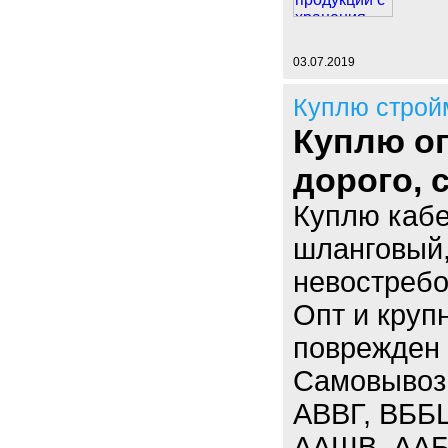
03.07.2019
Куплю строй
Куплю оп
дорого,
Куплю кабе
шланговый,
невостребо
Опт и круп
поврежден 
Самовывоз.
АВВГ, ВББ
ААШВ, ААБЛ