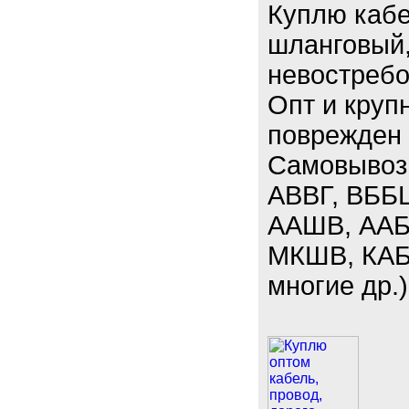
Куплю кабе
шланговый,
невостребо
Опт и круп
поврежден 
Самовывоз.
АВВГ, ВББ
ААШВ, ААБЛ
МКШВ, КАБ
многие др.)