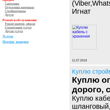
(Viber,What
Сантехника
Отделочные материалы
Игнат
Стройматериалы
Другое
Ремонт и обслуживание
Ремонт квартир, офисов
Строительные услуги
Другие услуги
Услуги
Потери, находки
11.07.2019
Куплю строй
Куплю оп
дорого,
Куплю кабе
шланговый,