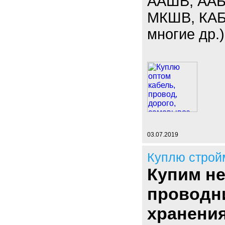
ААШВ, ААБЛ
МКШВ, КАБ
многие др.)
03.07.2019
Куплю строй
Купим н
проводн
хранени