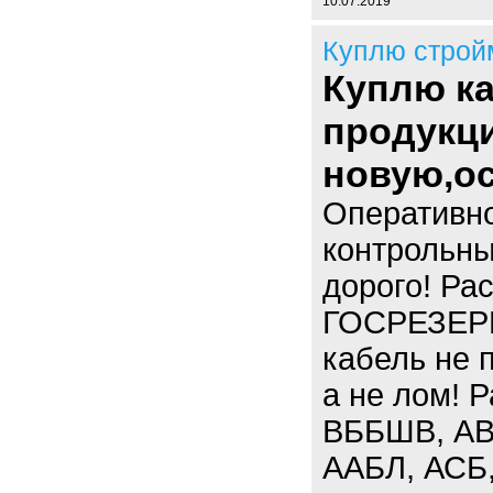
10.07.2019
Куплю строй
Куплю к
продукци
новую,ос
Оперативно
контрольны
дорого! Ра
ГОСРЕЗЕРВ.
кабель не 
а не лом! 
ВББШВ, АВ
ААБЛ, АСБ,