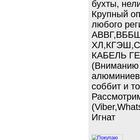
бухты, нел
Крупный оп
любого рег
АВВГ,ВББШ
ХЛ,КГЭШ,С
КАБЕЛЬ ГЕ
(Вниманию 
алюминиевы
соббит и т
Рассмотри
(Viber,What
Игнат