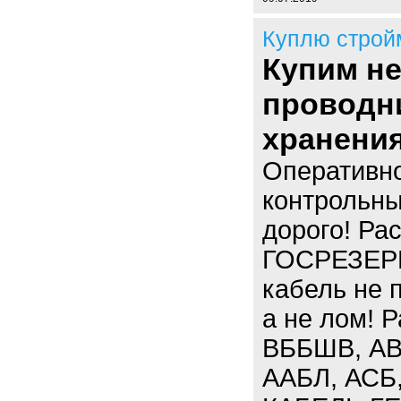
Куплю строй
Купим н
проводн
хранени
Оперативно
контрольны
дорого! Ра
ГОСРЕЗЕРВ.
кабель не 
а не лом! 
ВББШВ, АВ
ААБЛ, АСБ,