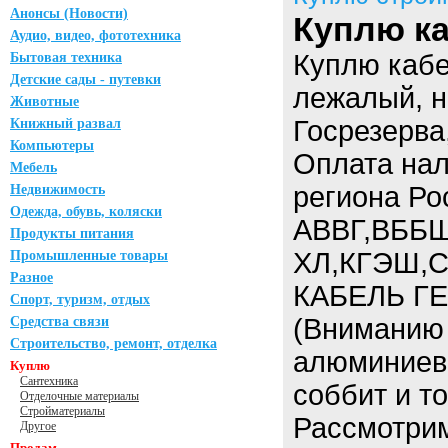
Анонсы (Новости)
Куплю ка
Аудио, видео, фототехника
Куплю кабе
Бытовая техника
Детские сады - путевки
лежалый, н
Животные
Госрезерва
Книжный развал
Компьютеры
Оплата нал
Мебель
региона Ро
Недвижимость
Одежда, обувь, коляски
АВВГ,ВББШ
Продукты питания
ХЛ,КГЭШ,С
Промышленные товары
Разное
КАБЕЛЬ ГЕ
Спорт, туризм, отдых
(Вниманию 
Средства связи
Строительство, ремонт, отделка
алюминиевы
Куплю
Сантехника
соббит и т
Отделочные материалы
Стройматериалы
Рассмотри
Другое
Продам