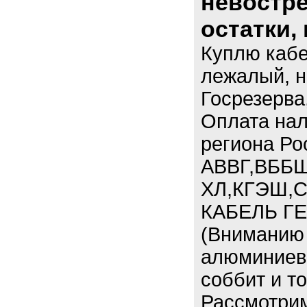
невостре
остатки,
Куплю кабе
лежалый, н
Госрезерва
Оплата нал
региона Ро
АВВГ,ВББШ
ХЛ,КГЭШ,С
КАБЕЛЬ ГЕ
(Вниманию 
алюминиевы
соббит и т
Рассмотри