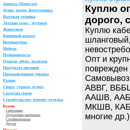
Анонсы (Новости)
Куплю оп
Аудио, видео, фототехника
дорого,
Бытовая техника
Детские сады - путевки
Куплю кабе
Животные
Книжный развал
шланговый,
Компьютеры
невостребо
Мебель
Недвижимость
Опт и круп
Одежда, обувь, коляски
поврежден 
Продукты питания
Промышленные товары
Самовывоз.
Разное
АВВГ, ВББ
Спорт, туризм, отдых
Средства связи
ААШВ, ААБЛ
Строительство, ремонт, отделка
МКШВ, КАБ
Куплю
Сантехника
многие др.)
Отделочные материалы
Стройматериалы
Другое
Продам