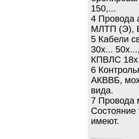
150,...
4 Провода 
МЛТП (Э), 
5 Кабели св
30х... 50х.
КПВЛС 18х
6 Контроль
АКВВБ, мож
вида.
7 Провода
Состояние 
имеют.