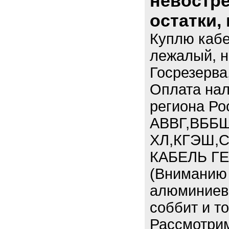
невостре
остатки,
Куплю кабе
лежалый, н
Госрезерва
Оплата нал
региона Ро
АВВГ,ВББШ
ХЛ,КГЭШ,С
КАБЕЛЬ ГЕ
(Вниманию 
алюминиевы
соббит и т
Рассмотри