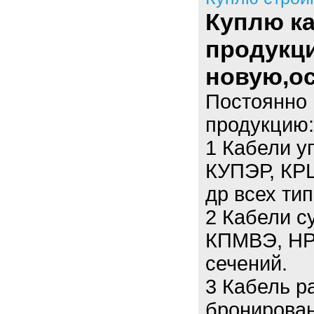
Куплю к
продукци
новую,ос
Постоянно 
продукцию:
1 Кабели у
КУПЭР, КР
др всех тип
2 Кабели 
КПМВЭ, НР
сечений.
3 Кабель р
бронирован