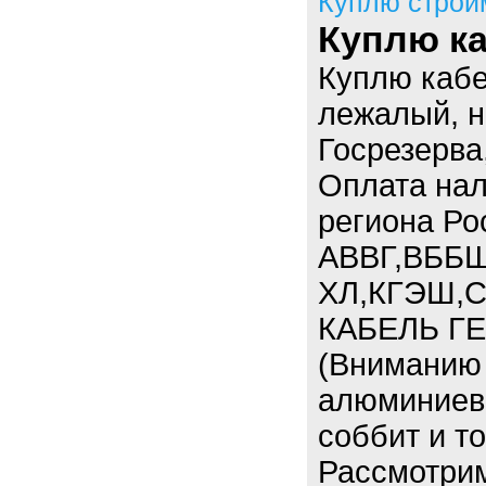
Куплю строй
Куплю ка
Куплю кабе
лежалый, н
Госрезерва
Оплата нал
региона Ро
АВВГ,ВББШ
ХЛ,КГЭШ,С
КАБЕЛЬ ГЕ
(Вниманию 
алюминиевы
соббит и т
Рассмотри