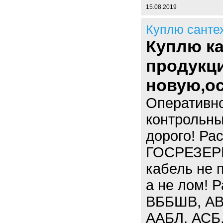
15.08.2019
Куплю санте
Куплю к
продукци
новую,ос
Оперативно
контрольны
дорого! Ра
ГОСРЕЗЕРВ.
кабель не 
а не лом! 
ВББШВ, АВ
ААБЛ, АСБ,