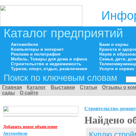
Инфор
Каталог предприятий
Автомобили
Бани и сауны
Компьютеры и интернет
Красота и здоро
Реклама и полиграфия
Наука и образов
Мебель. Товары для дома и офиса
Семья, дети, д
Строительство и недвижимость
Телекоммуникац
Туризм, спорт, отдых, развлечения
Услуги и сервис
Поиск по ключевым словам
Главная
Каталог
Выставки
Статьи
Отзывы о ко
сады
О сайте
Строительство, ремонт
Найдено о
Добавить новое объявление
Куплю строй
Автомобили