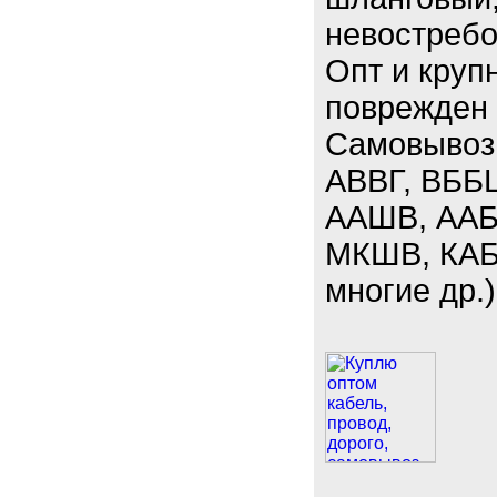
невостребо
Опт и круп
поврежден 
Самовывоз.
АВВГ, ВББ
ААШВ, ААБЛ
МКШВ, КАБ
многие др.)