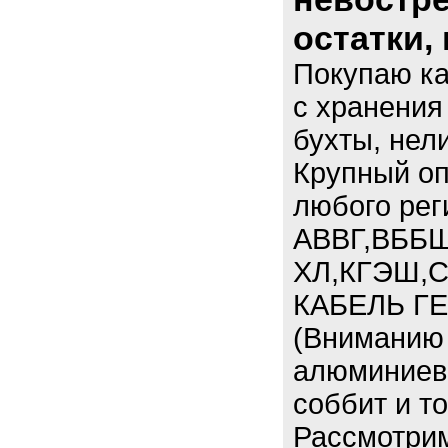
остатки,
Покупаю к
с хранения
бухты, нел
Крупный оп
любого рег
АВВГ,ВББШ
ХЛ,КГЭШ,С
КАБЕЛЬ ГЕ
(Вниманию 
алюминиевы
соббит и т
Рассмотри