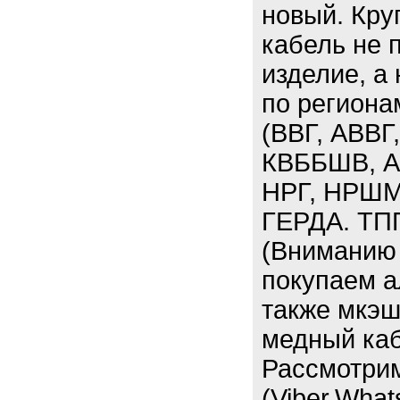
новый. Кру
кабель не 
изделие, а
по региона
(ВВГ, АВВГ
КВББШВ, А
НРГ, НРШМ
ГЕРДА. ТП
(Вниманию 
покупаем а
также мкэш,
медный каб
Рассмотри
(Viber,What