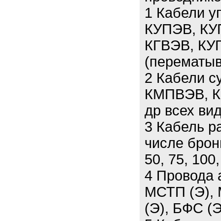
1 Кабели у
КУПЭВ, КУ
КГВЭВ, КУГ
(перематыв
2 Кабели 
КМПВЭВ, К
др всех вид
3 Кабель р
числе брон
50, 75, 100,
4 Провода 
МСТП (Э), 
(Э), БФС (Э