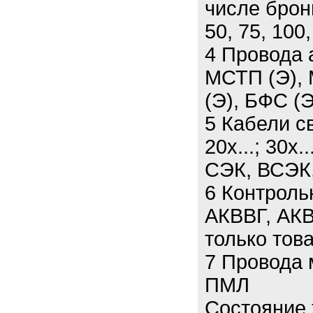
числе брон
50, 75, 100,
4 Провода 
МСТП (Э), 
(Э), БФС (Э
5 Кабели св
20х...; 30х.
СЭК, ВСЭК
6 Контроль
АКВВГ, АКВ
только тов
7 Провода
ПМЛ
Состояние 