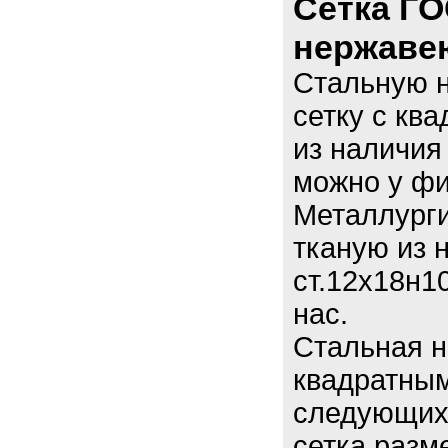
Сетка ГО
нержаве
Стальную 
сетку с кв
из наличия
можно у ф
Металлурги
тканую из
ст.12х18н1
нас.
Стальная н
квадратным
следующих
сетка разм