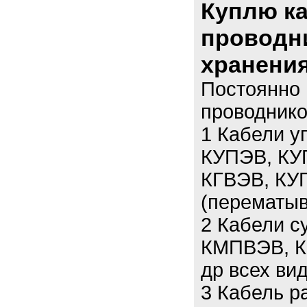
Куплю к
проводн
хранения
Постоянно 
проводнико
1 Кабели у
КУПЭВ, КУ
КГВЭВ, КУГ
(перематыв
2 Кабели 
КМПВЭВ, К
др всех вид
3 Кабель р