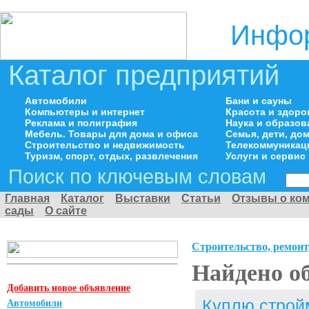
Инфор
Каталог предприятий
Автомобили
Бани и сауны
Компьютеры и интернет
Красота и здоро
Реклама и полиграфия
Наука и образов
Мебель. Товары для дома и офиса
Семья, дети, д
Строительство и недвижимость
Телекоммуникац
Туризм, спорт, отдых, развлечения
Услуги и сервис
Поиск по ключевым словам
Главная
Каталог
Выставки
Статьи
Отзывы о ко
сады
О сайте
Строительство, ремонт
Найдено о
Добавить новое объявление
Куплю строй
Автомобили