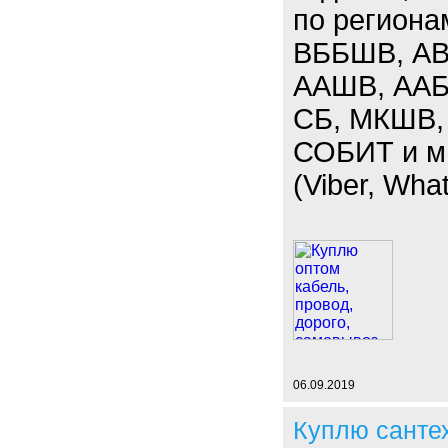
по региона
ВББШВ, АВ
ААШВ, ААБЛ
СБ, МКШВ,
СОБИТ и мн
(Viber, Wha
06.09.2019
Куплю санте