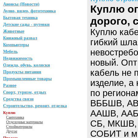
Анонсы (Новости)
Куплю оп
Аудио, видео, фототехника
дорого,
Бытовая техника
Детские сады - путевки
Куплю кабе
Животные
Книжный развал
гибкий шла
Компьютеры
невостребо
Мебель
Недвижимость
новый. Опт
Одежда, обувь, коляски
кабель не 
Продукты питания
Промышленные товары
изделие, а
Разное
по региона
Спорт, туризм, отдых
Средства связи
ВББШВ, АВ
Строительство, ремонт, отделка
ААШВ, ААБЛ
Куплю
Сантехника
СБ, МКШВ,
Отделочные материалы
Стройматериалы
СОБИТ и мн
Другое
Продам