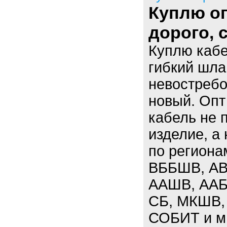
Куплю оп
дорого,
Куплю кабе
гибкий шла
невостребо
новый. Опт
кабель не 
изделие, а
по региона
ВББШВ, АВ
ААШВ, ААБЛ
СБ, МКШВ,
СОБИТ и мн