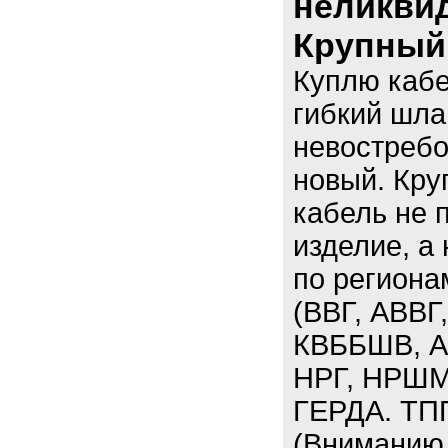
неликвид
Крупный 
Куплю кабе
гибкий шла
невостребо
новый. Кру
кабель не 
изделие, а
по региона
(ВВГ, АВВГ
КВББШВ, А
НРГ, НРШМ
ГЕРДА. ТП
(Вниманию 