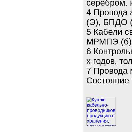
серебром. н
4 Провода 
(Э), БПДО 
5 Кабели свя
МРМПЭ (б) 
6 Контроль
х годов, то
7 Провода
Состояние 