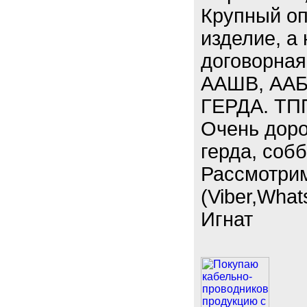
Крупный оп
изделие, а
договорная
ААШВ, ААБ
ГЕРДА. ТПП
Очень доро
герда, соб
Рассмотри
(Viber,What
Игнат