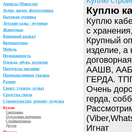
Куплю строй
Анонсы (Новости)
Куплю ка
Аудио, видео, фототехника
Бытовая техника
Куплю кабе
Детские сады - путевки
с хранения
Животные
Книжный развал
Крупный оп
Компьютеры
изделие, а
Мебель
Недвижимость
договорная
Одежда, обувь, коляски
ААШВ, ААБ
Продукты питания
Промышленные товары
ГЕРДА. ТПП
Разное
Очень доро
Спорт, туризм, отдых
Средства связи
герда, соб
Строительство, ремонт, отделка
Рассмотри
Куплю
Сантехника
(Viber,What
Отделочные материалы
Стройматериалы
Игнат
Другое
Продам