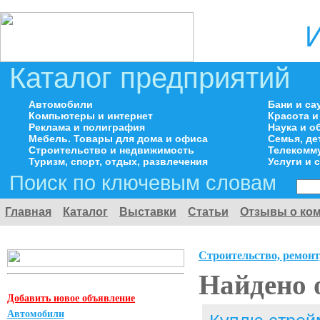
Каталог предприятий
Автомобили
Бани и са
Компьютеры и интернет
Красота и
Реклама и полиграфия
Наука и о
Мебель. Товары для дома и офиса
Семья, де
Строительство и недвижимость
Телекомму
Туризм, спорт, отдых, развлечения
Услуги и 
Поиск по ключевым словам
Главная
Каталог
Выставки
Статьи
Отзывы о ко
Строительство, ремонт
Найдено 
Добавить новое объявление
Автомобили