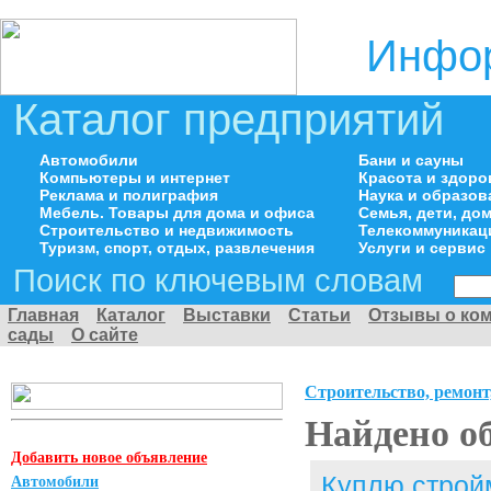
Инфор
Каталог предприятий
Автомобили
Бани и сауны
Компьютеры и интернет
Красота и здоро
Реклама и полиграфия
Наука и образов
Мебель. Товары для дома и офиса
Семья, дети, д
Строительство и недвижимость
Телекоммуникац
Туризм, спорт, отдых, развлечения
Услуги и сервис
Поиск по ключевым словам
Главная
Каталог
Выставки
Статьи
Отзывы о ко
сады
О сайте
Строительство, ремонт
Найдено о
Добавить новое объявление
Куплю строй
Автомобили