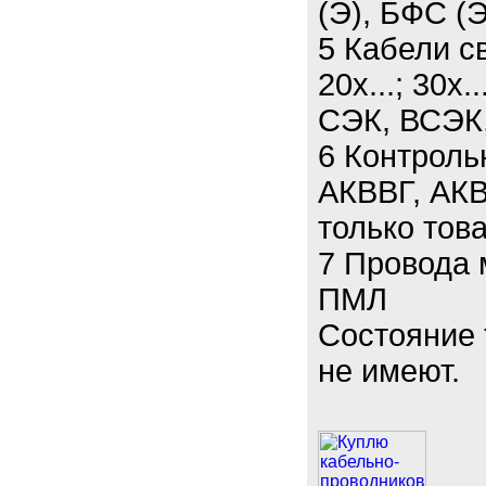
(Э), БФС (Э
5 Кабели св
20х...; 30х.
СЭК, ВСЭК
6 Контроль
АКВВГ, АКВ
только тов
7 Провода
ПМЛ
Состояние 
не имеют.