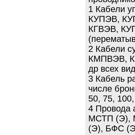
1 Кабели у
КУПЭВ, КУ
КГВЭВ, КУГ
(перематыв
2 Кабели 
КМПВЭВ, К
др всех вид
3 Кабель р
числе брон
50, 75, 100,
4 Провода 
МСТП (Э), 
(Э), БФС (Э