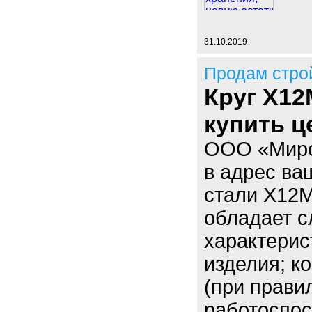
31.10.2019
Продам стро
Круг Х12
купить ц
ООО «Миро
в адрес ва
стали Х12М
обладает 
характерис
изделия; к
(при прави
работоспос