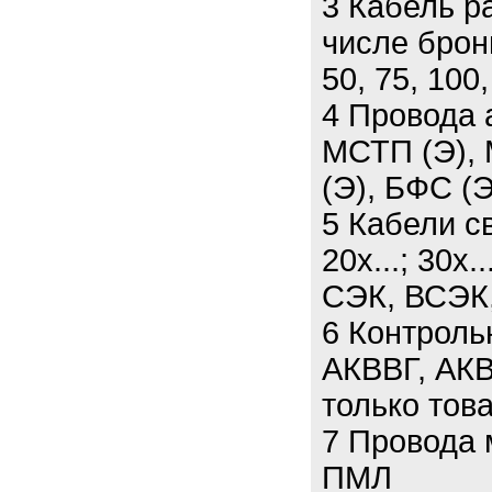
3 Кабель р
числе брон
50, 75, 100,
4 Провода 
МСТП (Э), 
(Э), БФС (Э
5 Кабели св
20х...; 30х.
СЭК, ВСЭК
6 Контроль
АКВВГ, АКВ
только тов
7 Провода
ПМЛ