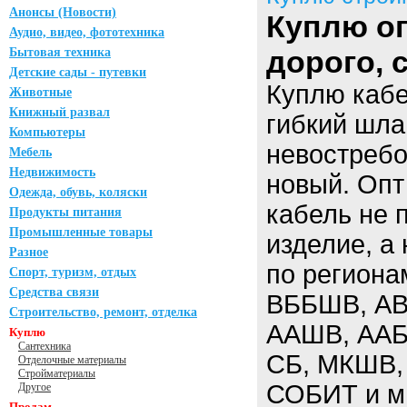
Анонсы (Новости)
Куплю оп
Аудио, видео, фототехника
дорого,
Бытовая техника
Детские сады - путевки
Куплю кабе
Животные
Книжный развал
гибкий шла
Компьютеры
невостребо
Мебель
Недвижимость
новый. Опт
Одежда, обувь, коляски
кабель не 
Продукты питания
Промышленные товары
изделие, а
Разное
по региона
Спорт, туризм, отдых
Средства связи
ВББШВ, АВ
Строительство, ремонт, отделка
ААШВ, ААБЛ
Куплю
Сантехника
СБ, МКШВ,
Отделочные материалы
Стройматериалы
СОБИТ и мн
Другое
Продам