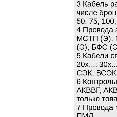
3 Кабель р
числе брон
50, 75, 100,
4 Провода 
МСТП (Э), 
(Э), БФС (Э
5 Кабели св
20х...; 30х.
СЭК, ВСЭК
6 Контроль
АКВВГ, АКВ
только тов
7 Провода
ПМЛ