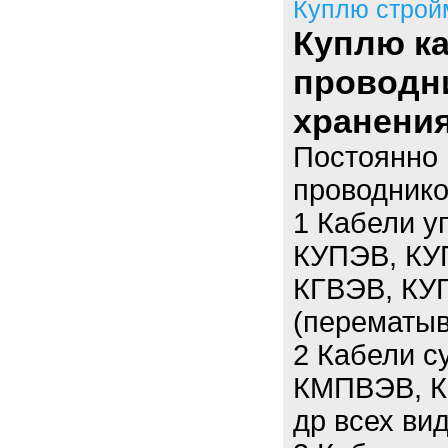
Куплю строй
Куплю к
проводн
хранения
Постоянно 
проводнико
1 Кабели у
КУПЭВ, КУ
КГВЭВ, КУГ
(перематыв
2 Кабели 
КМПВЭВ, К
др всех вид