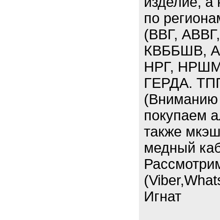
изделие, а
по региона
(ВВГ, АВВГ
КВББШВ, А
НРГ, НРШМ
ГЕРДА. ТП
(Вниманию 
покупаем а
также мкэш,
медный каб
Рассмотри
(Viber,What
Игнат