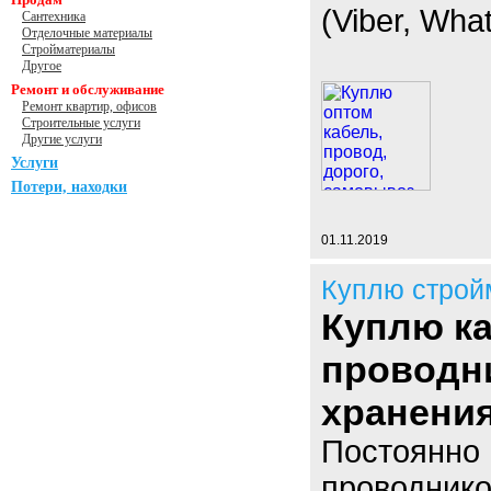
(Viber, Wha
Сантехника
Отделочные материалы
Стройматериалы
Другое
Ремонт и обслуживание
Ремонт квартир, офисов
Строительные услуги
Другие услуги
Услуги
Потери, находки
01.11.2019
Куплю строй
Куплю к
проводн
хранения
Постоянно 
проводнико