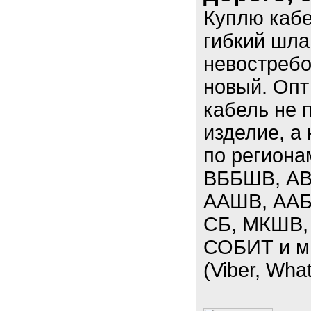
Куплю кабе
гибкий шла
невостребо
новый. Опт
кабель не 
изделие, а
по региона
ВББШВ, АВ
ААШВ, ААБЛ
СБ, МКШВ,
СОБИТ и мн
(Viber, Wha