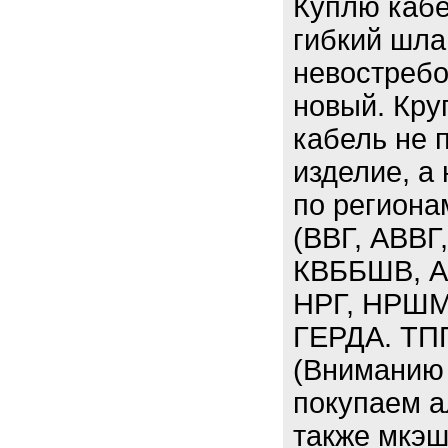
Куплю кабе
гибкий шла
невостребо
новый. Кру
кабель не 
изделие, а
по региона
(ВВГ, АВВГ
КВББШВ, А
НРГ, НРШМ
ГЕРДА. ТП
(Вниманию 
покупаем а
также мкэш,