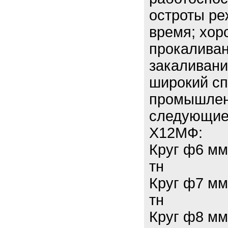
остроты ре
время; хор
прокаливан
закаливании
широкий сп
промышлен
следующие 
Х12МФ:
Круг ф6 мм
тн
Круг ф7 мм
тн
Круг ф8 мм