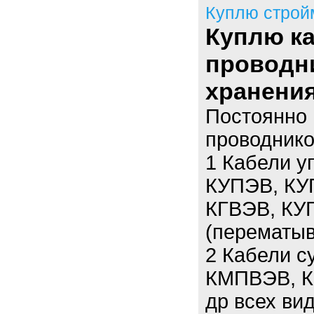
Куплю строй
Куплю к
проводн
хранения
Постоянно 
проводнико
1 Кабели у
КУПЭВ, КУ
КГВЭВ, КУГ
(перематыв
2 Кабели 
КМПВЭВ, К
др всех вид