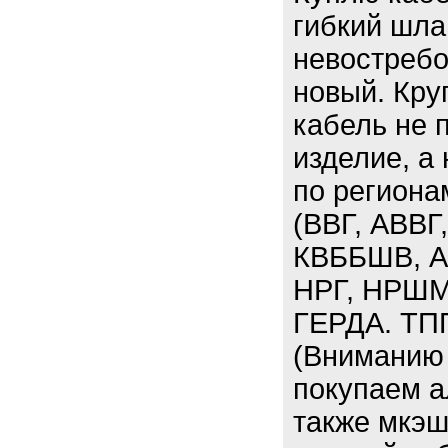
гибкий шла
невостребо
новый. Кру
кабель не 
изделие, а
по региона
(ВВГ, АВВГ
КВББШВ, А
НРГ, НРШМ
ГЕРДА. ТП
(Вниманию 
покупаем а
также мкэш,