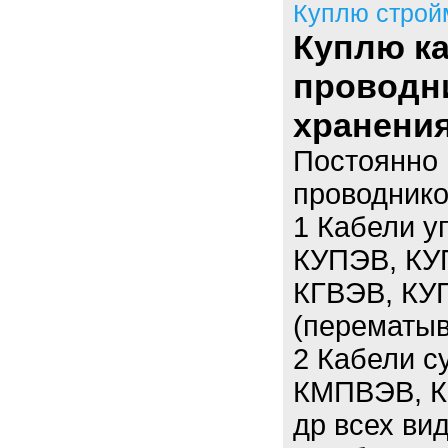
Куплю строй
Куплю к
проводн
хранения
Постоянно 
проводнико
1 Кабели у
КУПЭВ, КУ
КГВЭВ, КУГ
(перематыв
2 Кабели 
КМПВЭВ, К
др всех вид