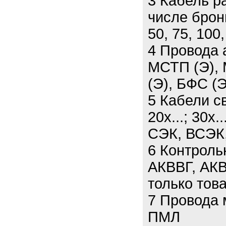
3 Кабель р
числе брон
50, 75, 100,
4 Провода 
МСТП (Э), 
(Э), БФС (Э
5 Кабели св
20х...; 30х.
СЭК, ВСЭК
6 Контроль
АКВВГ, АКВ
только тов
7 Провода
ПМЛ