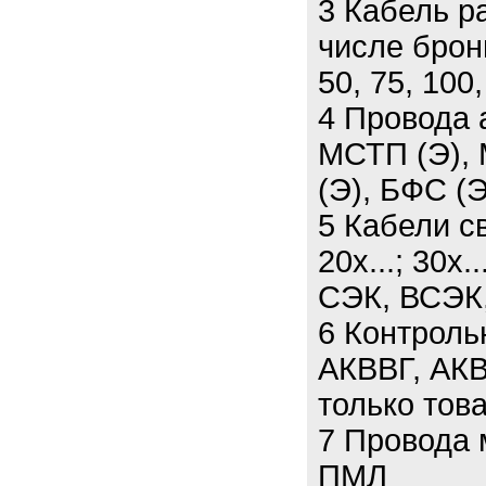
3 Кабель р
числе брон
50, 75, 100,
4 Провода 
МСТП (Э), 
(Э), БФС (Э
5 Кабели св
20х...; 30х.
СЭК, ВСЭК
6 Контроль
АКВВГ, АКВ
только тов
7 Провода
ПМЛ