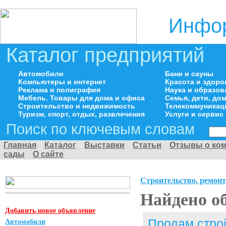
Инфор
Каталог предприятий
Автомобили
Бани и сауны
Компьютеры и интернет
Красота и здоро
Реклама и полиграфия
Наука и образов
Мебель. Товары для дома и офиса
Семья, дети, д
Строительство и недвижимость
Телекоммуникац
Туризм, спорт, отдых, развлечения
Услуги и сервис
Поиск по ключевым словам
Главная
Каталог
Выставки
Статьи
Отзывы о ко
сады
О сайте
Строительство, ремонт
Найдено о
Добавить новое объявление
Продам стро
Автомобили