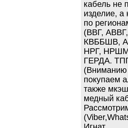
кабель не 
изделие, а
по региона
(ВВГ, АВВГ
КВББШВ, А
НРГ, НРШМ
ГЕРДА. ТП
(Вниманию 
покупаем а
также мкэш,
медный каб
Рассмотри
(Viber,What
Игнат