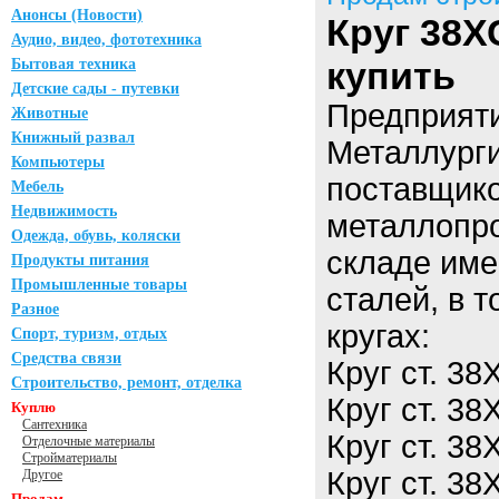
Анонсы (Новости)
Круг 38Х
Аудио, видео, фототехника
купить
Бытовая техника
Детские сады - путевки
Предприят
Животные
Книжный развал
Металлурги
Компьютеры
поставщико
Мебель
Недвижимость
металлопро
Одежда, обувь, коляски
складе име
Продукты питания
Промышленные товары
сталей, в 
Разное
кругах:
Спорт, туризм, отдых
Средства связи
Круг ст. 3
Строительство, ремонт, отделка
Круг ст. 3
Куплю
Сантехника
Круг ст. 3
Отделочные материалы
Стройматериалы
Круг ст. 3
Другое
Продам