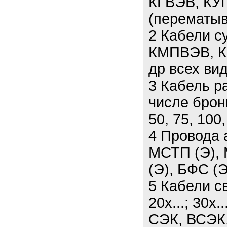
КГВЭВ, КУГ
(перематыв
2 Кабели 
КМПВЭВ, К
др всех вид
3 Кабель р
числе брон
50, 75, 100,
4 Провода 
МСТП (Э), 
(Э), БФС (Э
5 Кабели св
20х...; 30х.
СЭК, ВСЭК