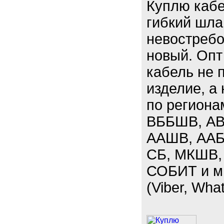
Куплю кабе
гибкий шла
невостребо
новый. Опт
кабель не 
изделие, а
по региона
ВББШВ, АВ
ААШВ, ААБЛ
СБ, МКШВ,
СОБИТ и мн
(Viber, Wha