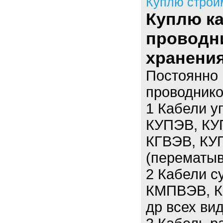
Куплю строй
Куплю к
проводн
хранения
Постоянно 
проводнико
1 Кабели у
КУПЭВ, КУ
КГВЭВ, КУГ
(перематыв
2 Кабели 
КМПВЭВ, К
др всех вид