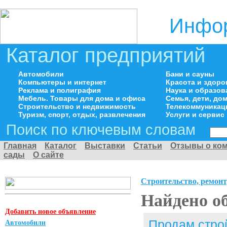
Инфор
Каталог предприятий
Автомобили
Бани и сауны
Компьютеры и интернет
Красота и здоро
Реклама и полиграфия
Наука и образов
Мебель. Товары для дома и офиса
Семья, дети, д
Строительство и недвижимость
Телекоммуникац
Туризм, спорт, отдых, развлечения
Услуги и сервис
Поиск по ключевым словам
Главная
Каталог
Выставки
Статьи
Отзывы о ко
сады
О сайте
Строительство, ремонт
Найдено о
Добавить новое объявление
Продам стро
Автомобили