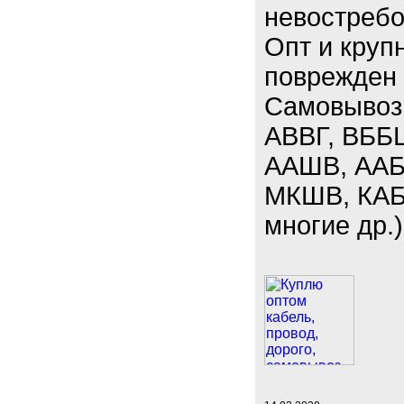
невостребо
Опт и круп
поврежден 
Самовывоз.
АВВГ, ВББ
ААШВ, ААБЛ
МКШВ, КАБ
многие др.)