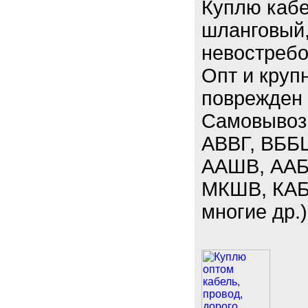
Куплю кабе
шланговый,
невостребо
Опт и круп
поврежден 
Самовывоз.
АВВГ, ВББ
ААШВ, ААБЛ
МКШВ, КАБ
многие др.)