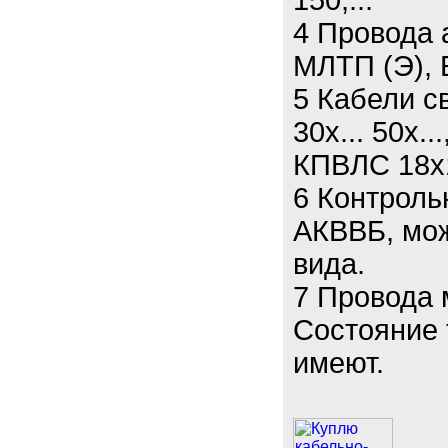
150,...
4 Провода 
МЛТП (Э), 
5 Кабели св
30х... 50х.
КПВЛС 18х
6 Контроль
АКВВБ, мож
вида.
7 Провода
Состояние 
имеют.