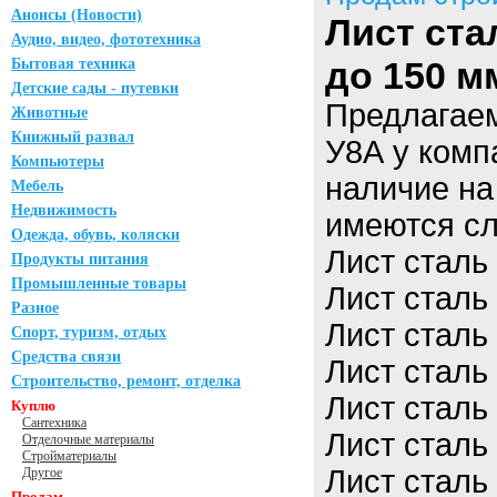
Анонсы (Новости)
Лист ста
Аудио, видео, фототехника
до 150 м
Бытовая техника
Детские сады - путевки
Предлагаем
Животные
Книжный развал
У8А у комп
Компьютеры
наличие на
Мебель
Недвижимость
имеются сл
Одежда, обувь, коляски
Лист сталь
Продукты питания
Промышленные товары
Лист сталь
Разное
Лист сталь
Спорт, туризм, отдых
Средства связи
Лист сталь
Строительство, ремонт, отделка
Лист сталь
Куплю
Сантехника
Лист сталь
Отделочные материалы
Стройматериалы
Лист сталь
Другое
Продам