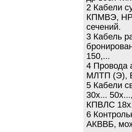
2 Кабели 
КПМВЭ, НР
сечений.
3 Кабель р
бронирован
150,...
4 Провода 
МЛТП (Э), 
5 Кабели св
30х... 50х.
КПВЛС 18х
6 Контроль
АКВВБ, мож