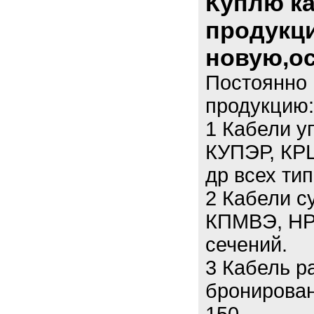
Куплю к
продукци
новую,ос
Постоянно 
продукцию:
1 Кабели у
КУПЭР, КР
др всех тип
2 Кабели 
КПМВЭ, НР
сечений.
3 Кабель р
бронирован