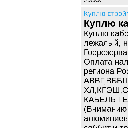
14.02.2020
Куплю строй
Куплю ка
Куплю кабе
лежалый, н
Госрезерва
Оплата нал
региона Ро
АВВГ,ВББШ
ХЛ,КГЭШ,С
КАБЕЛЬ ГЕ
(Вниманию 
алюминиевы
соббит и т