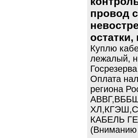
контроль
провод с
невостре
остатки,
Куплю кабе
лежалый, н
Госрезерва
Оплата нал
региона Ро
АВВГ,ВББШ
ХЛ,КГЭШ,С
КАБЕЛЬ ГЕ
(Вниманию 