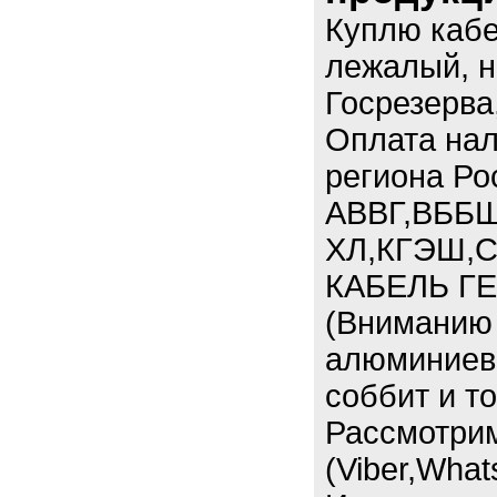
Куплю кабе
лежалый, н
Госрезерва
Оплата нал
региона Ро
АВВГ,ВББШ
ХЛ,КГЭШ,С
КАБЕЛЬ ГЕ
(Вниманию 
алюминиевы
соббит и т
Рассмотри
(Viber,What