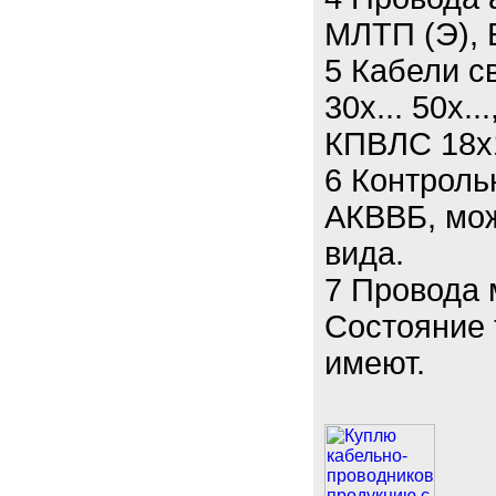
МЛТП (Э), 
5 Кабели св
30х... 50х.
КПВЛС 18х
6 Контроль
АКВВБ, мож
вида.
7 Провода
Состояние 
имеют.