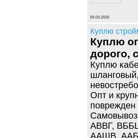
05.03.2020
Куплю строй
Куплю оп
дорого,
Куплю кабе
шланговый,
невостребо
Опт и круп
поврежден 
Самовывоз.
АВВГ, ВББ
ААШВ, ААБЛ