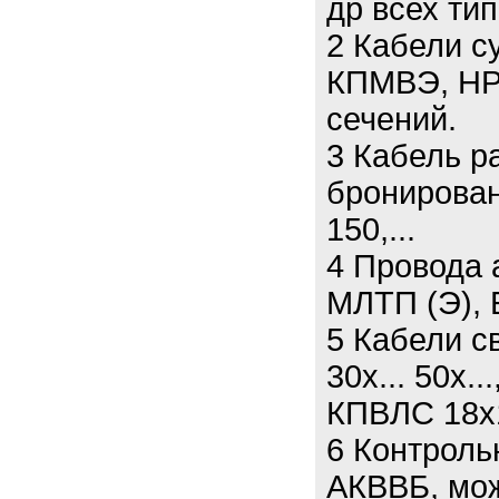
др всех тип
2 Кабели 
КПМВЭ, НР
сечений.
3 Кабель р
бронирован
150,...
4 Провода 
МЛТП (Э), 
5 Кабели св
30х... 50х.
КПВЛС 18х
6 Контроль
АКВВБ, мож