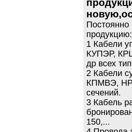
продукци
новую,ос
Постоянно 
продукцию:
1 Кабели у
КУПЭР, КР
др всех тип
2 Кабели 
КПМВЭ, НР
сечений.
3 Кабель р
бронирован
150,...
4 Провода 