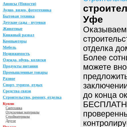
Анонсы (Новости)
строител
Аудио, видео, фототехника
Уфе
Бытовая техника
Детские сады - путевки
Оказываем 
Животные
Книжный развал
строительс
Компьютеры
отделка до
Мебель
Недвижимость
Более сотн
Одежда, обувь, коляски
можете вно
Продукты питания
Промышленные товары
предложить
Разное
заключении
Спорт, туризм, отдых
Средства связи
до конца о
Строительство, ремонт, отделка
БЕСПЛАТНО
Куплю
Сантехника
проверенны
Отделочные материалы
Стройматериалы
контролиру
Другое
Продам