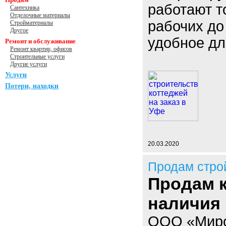
работают т
Сантехника
Отделочные материалы
рабочих до
Стройматериалы
Другое
удобное дл
Ремонт и обслуживание
Ремонт квартир, офисов
Строительные услуги
Другие услуги
Услуги
Потери, находки
20.03.2020
Продам стро
Продам к
наличия 
ООО «Миро