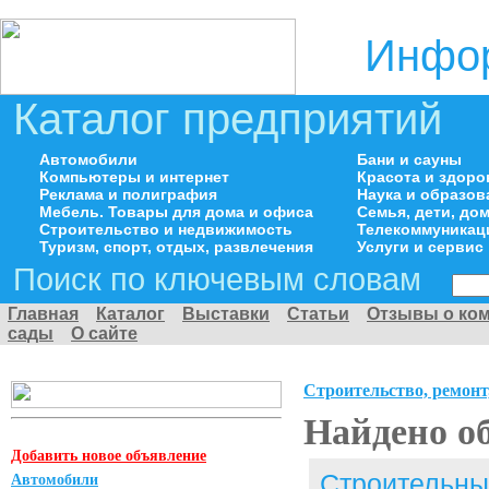
Инфор
Каталог предприятий
Автомобили
Бани и сауны
Компьютеры и интернет
Красота и здоро
Реклама и полиграфия
Наука и образов
Мебель. Товары для дома и офиса
Семья, дети, д
Строительство и недвижимость
Телекоммуникац
Туризм, спорт, отдых, развлечения
Услуги и сервис
Поиск по ключевым словам
Главная
Каталог
Выставки
Статьи
Отзывы о ко
сады
О сайте
Строительство, ремонт
Найдено о
Добавить новое объявление
Строительны
Автомобили