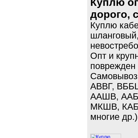
Куплю оп
дорого,
Куплю кабе
шланговый,
невостребо
Опт и круп
поврежден 
Самовывоз.
АВВГ, ВББ
ААШВ, ААБЛ
МКШВ, КАБ
многие др.)