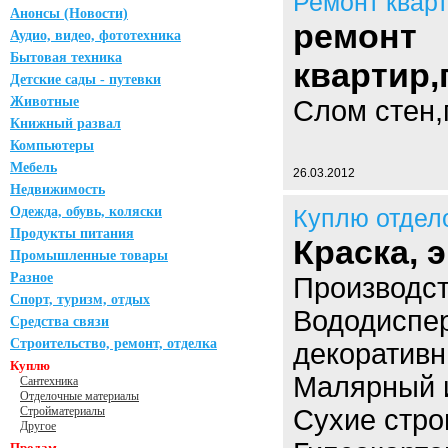
Ремонт квар
Анонсы (Новости)
ремонт
Аудио, видео, фототехника
Бытовая техника
квартир,
Детские сады - путевки
Животные
Слом стен,
Книжный развал
Компьютеры
Мебель
26.03.2012
Недвижимость
Одежда, обувь, коляски
Куплю отдел
Продукты питания
Краска, 
Промышленные товары
Разное
Производст
Спорт, туризм, отдых
Вододиспер
Средства связи
Строительство, ремонт, отделка
декоративн
Куплю
Малярный 
Сантехника
Отделочные материалы
Стройматериалы
Сухие стро
Другое
Продам