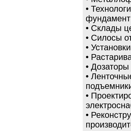
• Технолог
фундаментн
• Склады ц
• Силосы от
• Установк
• Растарив
• Дозаторы
• Ленточны
подъемники
• Проектир
электросна
• Реконстр
производит