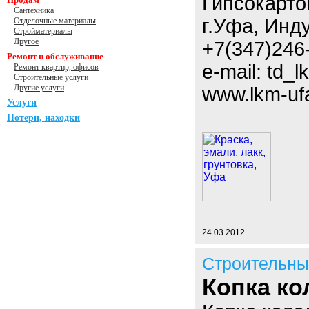
Гипсокарто
Сантехника
г.Уфа, Инд
Отделочные материалы
Стройматериалы
Другое
+7(347)246-
Ремонт и обслуживание
e-mail: td_
Ремонт квартир, офисов
Строительные услуги
Другие услуги
www.lkm-uf
Услуги
Потери, находки
24.03.2012
Строительны
Копка ко