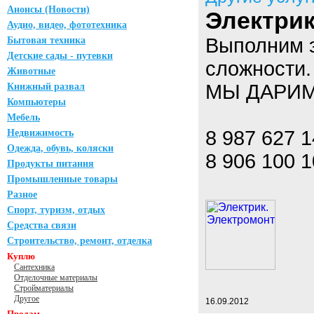
Анонсы (Новости)
Электрик
Аудио, видео, фототехника
Выполним 
Бытовая техника
Детские сады - путевки
сложности.
Животные
МЫ ДАРИМ
Книжный развал
Компьютеры
Мебель
8 987 627 1
Недвижимость
Одежда, обувь, коляски
8 906 100 1
Продукты питания
Промышленные товары
Разное
Спорт, туризм, отдых
Средства связи
Строительство, ремонт, отделка
Куплю
Сантехника
Отделочные материалы
Стройматериалы
Другое
16.09.2012
Продам