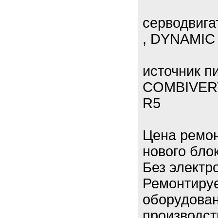
серводвиг
, DYNAMIC
источник 
COMBIVERT
R5
Цена ремон
нового бло
Без электр
Ремонтиру
оборудован
производст