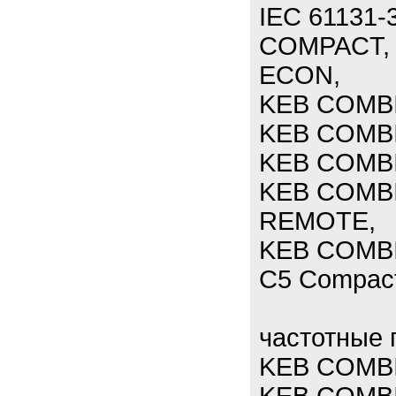
IEC 61131
COMPACT,
ECON,
KEB COMB
KEB COMB
KEB COMBI
KEB COMB
REMOTE,
KEB COMBI
C5 Compact
частотные 
KEB COMBI