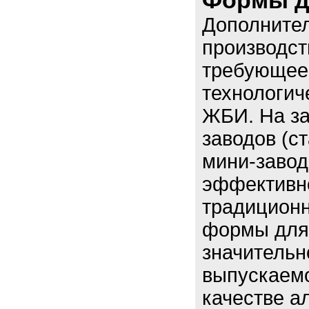
Формы д
Дополните
производст
требующее
технологич
ЖБИ. На з
заводов (с
мини-завод
эффективно
традицион
формы для 
значительн
выпускаемо
качестве а