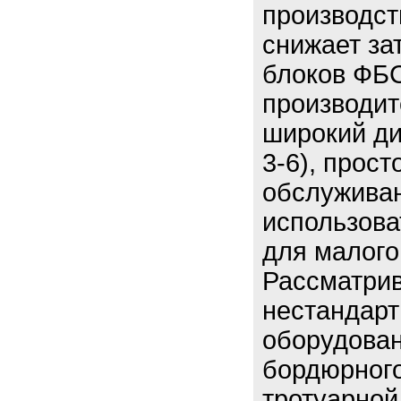
производст
снижает за
блоков ФБ
производит
широкий ди
3-6), прост
обслуживан
использова
для малого
Рассматрив
нестандарт
оборудован
бордюрного
тротуарной