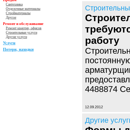
Сантехника
Строительны
Отделочные материалы
Стройматериалы
Строите
Другое
Ремонт и обслуживание
требуют
Ремонт квартир, офисов
Строительные услуги
Другие услуги
работу
Услуги
Строительн
Потери, находки
постоянную
арматурщик
предоставл
4488874 Се
12.09.2012
Другие услуг