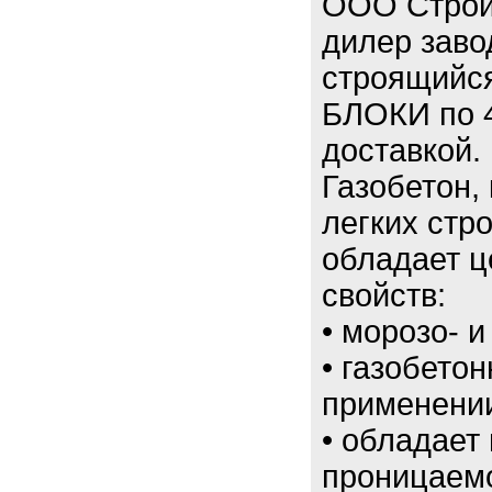
ООО Строй
дилер заво
строящийс
БЛОКИ по 4
доставкой.
Газобетон,
легких стр
обладает 
свойств:
• морозо- 
• газобето
применени
• обладает
проницаемо