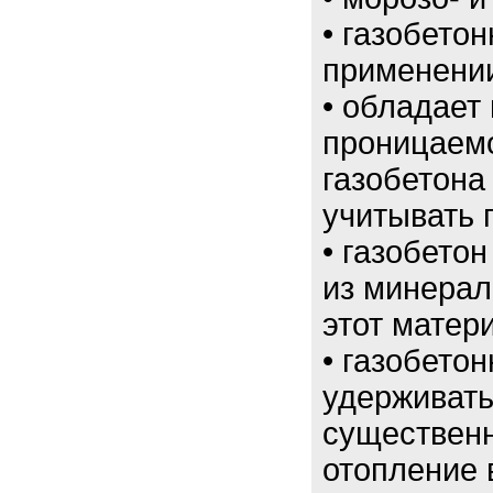
• газобето
применени
• обладает
проницаемо
газобетона
учитывать 
• газобето
из минерал
этот матер
• газобето
удерживать
существенн
отопление 