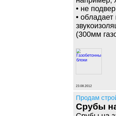
например, 
• не подве
• обладает
звукоизоля
(300мм газ
23.08.2012
Продам стро
Срубы на
Срубы на з