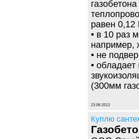
газобетона
теплопрово
равен 0,12 
• в 10 раз 
например, 
• не подве
• обладает
звукоизоля
(300мм газ
23.08.2012
Куплю санте
Газобет