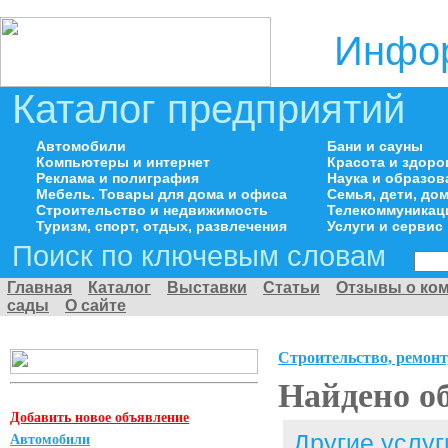
Инфор
Каталог предприятий
Автомобили
Бани и сауны
Компьютеры и интернет
Красота и здоро
Реклама и полиграфия
Наука и образов
Мебель. Товары для дома и офиса
Семья, дети, д
Строительство и недвижимость
Телекоммуникац
Туризм, спорт, отдых, развлечения
Услуги и сервис
Поиск по ключевым словам
Главная
Каталог
Выставки
Статьи
Отзывы о ко
сады
О сайте
Строительство, ремонт
Найдено о
Добавить новое объявление
Другие услуг
Автомобили